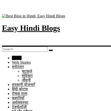
Easy Hindi Blogs
Home
Web Stories
मनोरंजन
चुटकुले
सुविचार
जीवनी
सरकारी योजनाएँ
हिंदी कोट्स
रोचक तथ्य
कहानियाँ
अर्थव्यवस्था
टेक्नोलॉजी