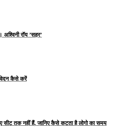
ि। अश्विनी रॉय ’सहर’
ेदन कैसे करें
िए सीट तक ​​नहीं हैं, जानिए कैसे कटता है लोगो का समय