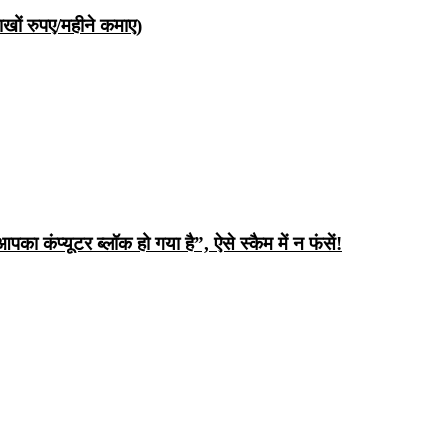
ों रुपए/महीने कमाए)
ंप्यूटर ब्लॉक हो गया है”, ऐसे स्कैम में न फंसें!