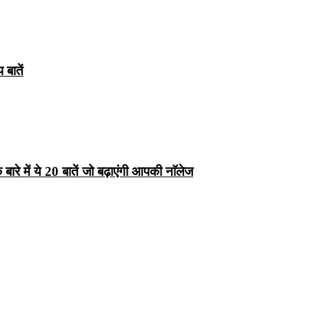
बातें
रे में ये 20 बातें जो बढ़ाएंगी आपकी नाॅलेज
्ष 10
Facts About
Facts About Wolf
5 ज
थान
Lakshadweep in
in Hindi – जानिए
दिव
Hindi : जानिए
भेड़ियों के बारे में रोचक
लक्षद्वीप के बारे में कुछ
तथ्य