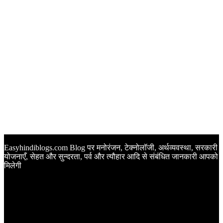
Easyhindiblogs.com Blog पर मनोरंजन, टेक्नोलॉजी, अर्थव्यवस्था, सरकारी
योजनाएँ, सेहत और सुन्दरता, पर्व और त्यौहार आदि से संबंधित जानकारी आपको
मिलेगी
Latest Post
Happy Anniversary Wishes in Hindi | वेडिंग एनिवर्सरी के मौके पर
अपनों को इन खूबसूरत मैसेज से दीजिए बधाई
Sunset Quotes in Hindi | सूर्यास्त कोट्स हिंदी में