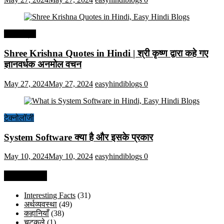
हिंदी कोट्स
Shree Krishna Quotes in Hindi | श्री कृष्ण द्वारा कहे गए
ज्ञानवर्धक अनमोल वचन
May 27, 2024
May 27, 2024
easyhindiblogs
0
टेक्नोलॉजी
System Software क्या है और इसके प्रकार
May 10, 2024
May 10, 2024
easyhindiblogs
0
Categories
Interesting Facts
(31)
अर्थव्यवस्था
(49)
कहानियाँ
(38)
चुटकुले
(1)