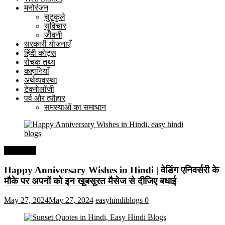
मनोरंजन
चुटकुले
सुविचार
जीवनी
सरकारी योजनाएँ
हिंदी कोट्स
रोचक तथ्य
कहानियाँ
अर्थव्यवस्था
टेक्नोलॉजी
पर्व और त्यौहार
समस्याओं का समाधान
हिंदी कोट्स
Happy Anniversary Wishes in Hindi | वेडिंग एनिवर्सरी के
मौके पर अपनों को इन खूबसूरत मैसेज से दीजिए बधाई
May 27, 2024
May 27, 2024
easyhindiblogs
0