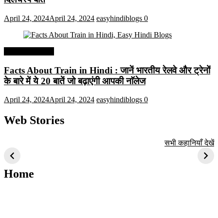
April 24, 2024
April 24, 2024
easyhindiblogs
0
Interesting Facts
Facts About Train in Hindi : जानें भारतीय रेलवे और ट्रेनों
के बारे में ये 20 बातें जो बढ़ाएंगी आपकी नाॅलेज
April 24, 2024
April 24, 2024
easyhindiblogs
0
Web Stories
टॉप 10 अत्यधिक मांग
सूर्य से जुड़े 10+
बैंगलोर के शीर्ष 1
सभी कहानियाँ देखें
वाली ट्रेंडी एआई
दिलचस्प तथ्य
ऐतिहासिक स्थान
तकनीक जो आपको
2024 के लिए सीखनी
Home
चाहिए