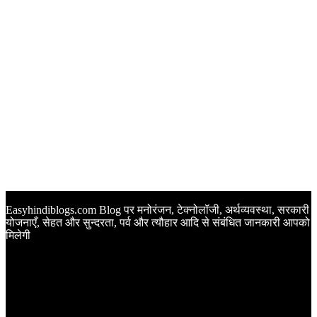
Easyhindiblogs.com Blog पर मनोरंजन, टेक्नोलॉजी, अर्थव्यवस्था, सरकारी
योजनाएँ, सेहत और सुन्दरता, पर्व और त्यौहार आदि से संबंधित जानकारी आपको
मिलेगी
Latest Post
Happy Anniversary Wishes in Hindi | वेडिंग एनिवर्सरी के मौके पर
अपनों को इन खूबसूरत मैसेज से दीजिए बधाई
Sunset Quotes in Hindi | सूर्यास्त कोट्स हिंदी में