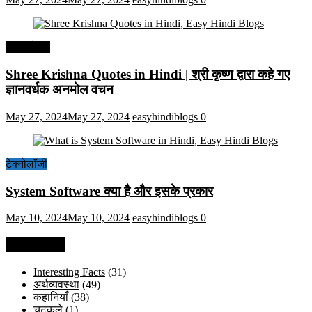
हिंदी कोट्स
Shree Krishna Quotes in Hindi | श्री कृष्ण द्वारा कहे गए
ज्ञानवर्धक अनमोल वचन
May 27, 2024
May 27, 2024
easyhindiblogs
0
टेक्नोलॉजी
System Software क्या है और इसके प्रकार
May 10, 2024
May 10, 2024
easyhindiblogs
0
Categories
Interesting Facts
(31)
अर्थव्यवस्था
(49)
कहानियाँ
(38)
चुटकुले
(1)