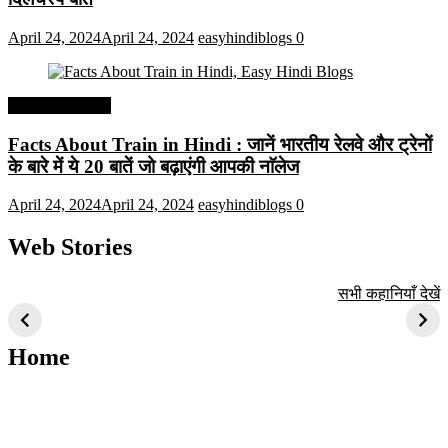
April 24, 2024
April 24, 2024
easyhindiblogs
0
Interesting Facts
Facts About Train in Hindi : जानें भारतीय रेलवे और ट्रेनों
के बारे में ये 20 बातें जो बढ़ाएंगी आपकी नाॅलेज
April 24, 2024
April 24, 2024
easyhindiblogs
0
Web Stories
टॉप 10 अत्यधिक मांग
सूर्य से जुड़े 10+
बैंगलोर के शीर्ष 1
सभी कहानियाँ देखें
वाली ट्रेंडी एआई
दिलचस्प तथ्य
ऐतिहासिक स्थान
तकनीक जो आपको
2024 के लिए सीखनी
Home
चाहिए