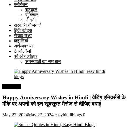
मनोरंजन
चुटकुले
सुविचार
जीवनी
सरकारी योजनाएँ
हिंदी कोट्स
रोचक तथ्य
कहानियाँ
अर्थव्यवस्था
टेक्नोलॉजी
पर्व और त्यौहार
समस्याओं का समाधान
हिंदी कोट्स
Happy Anniversary Wishes in Hindi | वेडिंग एनिवर्सरी के
मौके पर अपनों को इन खूबसूरत मैसेज से दीजिए बधाई
May 27, 2024
May 27, 2024
easyhindiblogs
0