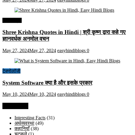
हिंदी कोट्स
Shree Krishna Quotes in Hindi | श्री कृष्ण द्वारा कहे गए
ज्ञानवर्धक अनमोल वचन
May 27, 2024
May 27, 2024
easyhindiblogs
0
टेक्नोलॉजी
System Software क्या है और इसके प्रकार
May 10, 2024
May 10, 2024
easyhindiblogs
0
Categories
Interesting Facts
(31)
अर्थव्यवस्था
(49)
कहानियाँ
(38)
चुटकुले
(1)