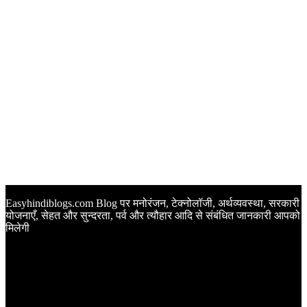
Easyhindiblogs.com Blog पर मनोरंजन, टेक्नोलॉजी, अर्थव्यवस्था, सरकारी
योजनाएँ, सेहत और सुन्दरता, पर्व और त्यौहार आदि से संबंधित जानकारी आपको
मिलेगी
Latest Post
Happy Anniversary Wishes in Hindi | वेडिंग एनिवर्सरी के मौके पर
अपनों को इन खूबसूरत मैसेज से दीजिए बधाई
Sunset Quotes in Hindi | सूर्यास्त कोट्स हिंदी में