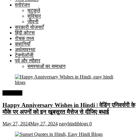
मनोरंजन
चुटकुले
सुविचार
जीवनी
सरकारी योजनाएँ
हिंदी कोट्स
रोचक तथ्य
कहानियाँ
अर्थव्यवस्था
टेक्नोलॉजी
पर्व और त्यौहार
समस्याओं का समाधान
हिंदी कोट्स
Happy Anniversary Wishes in Hindi | वेडिंग एनिवर्सरी के
मौके पर अपनों को इन खूबसूरत मैसेज से दीजिए बधाई
May 27, 2024
May 27, 2024
easyhindiblogs
0