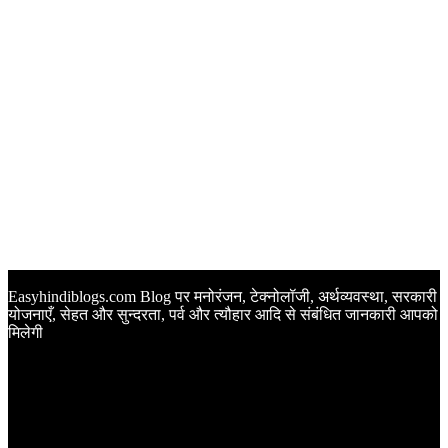
Easyhindiblogs.com Blog पर मनोरंजन, टेक्नोलॉजी, अर्थव्यवस्था, सरकारी
योजनाएँ, सेहत और सुन्दरता, पर्व और त्यौहार आदि से संबंधित जानकारी आपको
मिलेगी
Latest Post
Happy Anniversary Wishes in Hindi | वेडिंग एनिवर्सरी के मौके पर
अपनों को इन खूबसूरत मैसेज से दीजिए बधाई
Sunset Quotes in Hindi | सूर्यास्त कोट्स हिंदी में