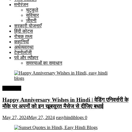
मनोरंजन
चुटकुले
सुविचार
जीवनी
सरकारी योजनाएँ
हिंदी कोट्स
रोचक तथ्य
कहानियाँ
अर्थव्यवस्था
टेक्नोलॉजी
पर्व और त्यौहार
समस्याओं का समाधान
हिंदी कोट्स
Happy Anniversary Wishes in Hindi | वेडिंग एनिवर्सरी के
मौके पर अपनों को इन खूबसूरत मैसेज से दीजिए बधाई
May 27, 2024
May 27, 2024
easyhindiblogs
0