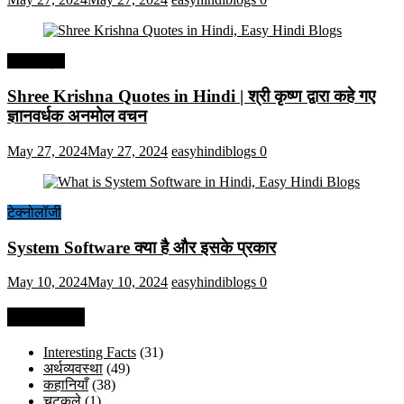
हिंदी कोट्स
Shree Krishna Quotes in Hindi | श्री कृष्ण द्वारा कहे गए
ज्ञानवर्धक अनमोल वचन
May 27, 2024
May 27, 2024
easyhindiblogs
0
टेक्नोलॉजी
System Software क्या है और इसके प्रकार
May 10, 2024
May 10, 2024
easyhindiblogs
0
Categories
Interesting Facts
(31)
अर्थव्यवस्था
(49)
कहानियाँ
(38)
चुटकुले
(1)