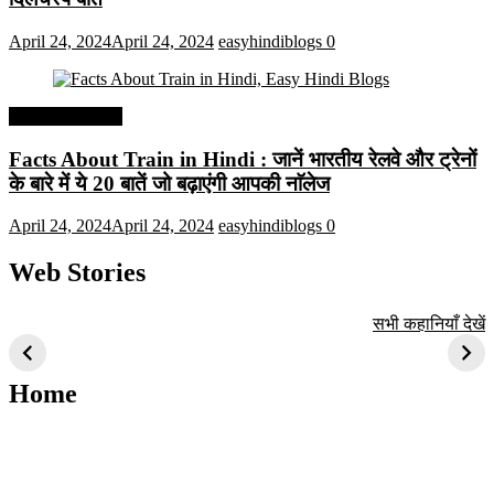
April 24, 2024
April 24, 2024
easyhindiblogs
0
Interesting Facts
Facts About Train in Hindi : जानें भारतीय रेलवे और ट्रेनों
के बारे में ये 20 बातें जो बढ़ाएंगी आपकी नाॅलेज
April 24, 2024
April 24, 2024
easyhindiblogs
0
Web Stories
टॉप 10 अत्यधिक मांग
सूर्य से जुड़े 10+
बैंगलोर के शीर्ष 1
सभी कहानियाँ देखें
वाली ट्रेंडी एआई
दिलचस्प तथ्य
ऐतिहासिक स्थान
तकनीक जो आपको
2024 के लिए सीखनी
Home
चाहिए