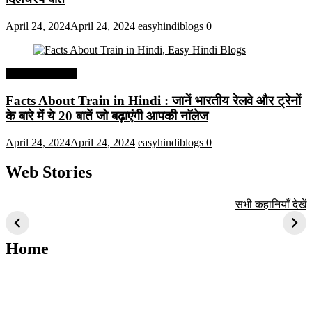
April 24, 2024
April 24, 2024
easyhindiblogs
0
Interesting Facts
Facts About Train in Hindi : जानें भारतीय रेलवे और ट्रेनों
के बारे में ये 20 बातें जो बढ़ाएंगी आपकी नाॅलेज
April 24, 2024
April 24, 2024
easyhindiblogs
0
Web Stories
टॉप 10 अत्यधिक मांग
सूर्य से जुड़े 10+
बैंगलोर के शीर्ष 1
सभी कहानियाँ देखें
वाली ट्रेंडी एआई
दिलचस्प तथ्य
ऐतिहासिक स्थान
तकनीक जो आपको
2024 के लिए सीखनी
Home
चाहिए