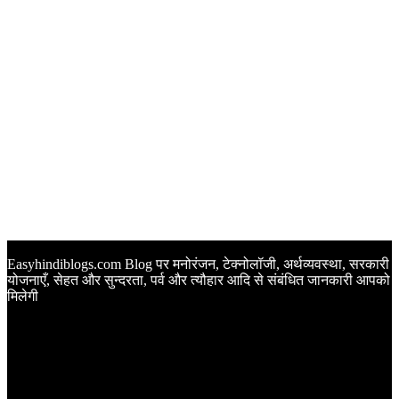
Easyhindiblogs.com Blog पर मनोरंजन, टेक्नोलॉजी, अर्थव्यवस्था, सरकारी
योजनाएँ, सेहत और सुन्दरता, पर्व और त्यौहार आदि से संबंधित जानकारी आपको
मिलेगी
Latest Post
Happy Anniversary Wishes in Hindi | वेडिंग एनिवर्सरी के मौके पर
अपनों को इन खूबसूरत मैसेज से दीजिए बधाई
Sunset Quotes in Hindi | सूर्यास्त कोट्स हिंदी में