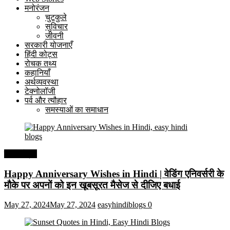
मनोरंजन
चुटकुले
सुविचार
जीवनी
सरकारी योजनाएँ
हिंदी कोट्स
रोचक तथ्य
कहानियाँ
अर्थव्यवस्था
टेक्नोलॉजी
पर्व और त्यौहार
समस्याओं का समाधान
हिंदी कोट्स
Happy Anniversary Wishes in Hindi | वेडिंग एनिवर्सरी के
मौके पर अपनों को इन खूबसूरत मैसेज से दीजिए बधाई
May 27, 2024
May 27, 2024
easyhindiblogs
0