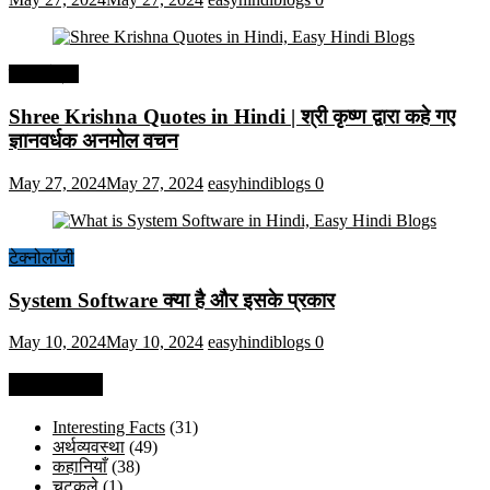
हिंदी कोट्स
Shree Krishna Quotes in Hindi | श्री कृष्ण द्वारा कहे गए
ज्ञानवर्धक अनमोल वचन
May 27, 2024
May 27, 2024
easyhindiblogs
0
टेक्नोलॉजी
System Software क्या है और इसके प्रकार
May 10, 2024
May 10, 2024
easyhindiblogs
0
Categories
Interesting Facts
(31)
अर्थव्यवस्था
(49)
कहानियाँ
(38)
चुटकुले
(1)