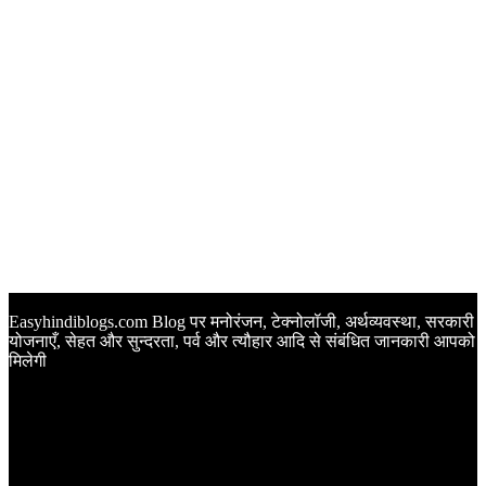
Easyhindiblogs.com Blog पर मनोरंजन, टेक्नोलॉजी, अर्थव्यवस्था, सरकारी
योजनाएँ, सेहत और सुन्दरता, पर्व और त्यौहार आदि से संबंधित जानकारी आपको
मिलेगी
Latest Post
Happy Anniversary Wishes in Hindi | वेडिंग एनिवर्सरी के मौके पर
अपनों को इन खूबसूरत मैसेज से दीजिए बधाई
Sunset Quotes in Hindi | सूर्यास्त कोट्स हिंदी में