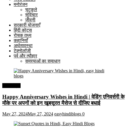
मनोरंजन
चुटकुले
सुविचार
जीवनी
सरकारी योजनाएँ
हिंदी कोट्स
रोचक तथ्य
कहानियाँ
अर्थव्यवस्था
टेक्नोलॉजी
पर्व और त्यौहार
समस्याओं का समाधान
हिंदी कोट्स
Happy Anniversary Wishes in Hindi | वेडिंग एनिवर्सरी के
मौके पर अपनों को इन खूबसूरत मैसेज से दीजिए बधाई
May 27, 2024
May 27, 2024
easyhindiblogs
0