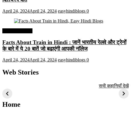
April 24, 2024
April 24, 2024
easyhindiblogs
0
Interesting Facts
Facts About Train in Hindi : जानें भारतीय रेलवे और ट्रेनों
के बारे में ये 20 बातें जो बढ़ाएंगी आपकी नाॅलेज
April 24, 2024
April 24, 2024
easyhindiblogs
0
Web Stories
टॉप 10 अत्यधिक मांग
सूर्य से जुड़े 10+
बैंगलोर के शीर्ष 1
सभी कहानियाँ देखें
वाली ट्रेंडी एआई
दिलचस्प तथ्य
ऐतिहासिक स्थान
तकनीक जो आपको
2024 के लिए सीखनी
Home
चाहिए