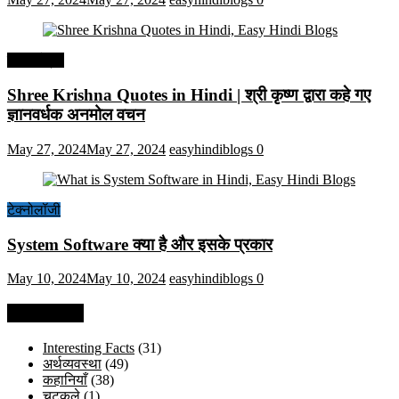
हिंदी कोट्स
Shree Krishna Quotes in Hindi | श्री कृष्ण द्वारा कहे गए
ज्ञानवर्धक अनमोल वचन
May 27, 2024
May 27, 2024
easyhindiblogs
0
टेक्नोलॉजी
System Software क्या है और इसके प्रकार
May 10, 2024
May 10, 2024
easyhindiblogs
0
Categories
Interesting Facts
(31)
अर्थव्यवस्था
(49)
कहानियाँ
(38)
चुटकुले
(1)