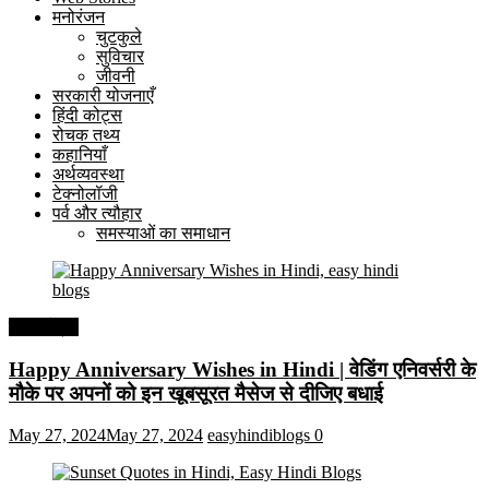
मनोरंजन
चुटकुले
सुविचार
जीवनी
सरकारी योजनाएँ
हिंदी कोट्स
रोचक तथ्य
कहानियाँ
अर्थव्यवस्था
टेक्नोलॉजी
पर्व और त्यौहार
समस्याओं का समाधान
हिंदी कोट्स
Happy Anniversary Wishes in Hindi | वेडिंग एनिवर्सरी के
मौके पर अपनों को इन खूबसूरत मैसेज से दीजिए बधाई
May 27, 2024
May 27, 2024
easyhindiblogs
0