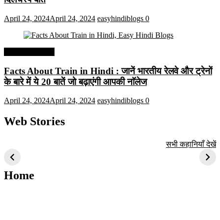
April 24, 2024
April 24, 2024
easyhindiblogs
0
Interesting Facts
Facts About Train in Hindi : जानें भारतीय रेलवे और ट्रेनों
के बारे में ये 20 बातें जो बढ़ाएंगी आपकी नाॅलेज
April 24, 2024
April 24, 2024
easyhindiblogs
0
Web Stories
टॉप 10 अत्यधिक मांग
सूर्य से जुड़े 10+
बैंगलोर के शीर्ष 1
सभी कहानियाँ देखें
वाली ट्रेंडी एआई
दिलचस्प तथ्य
ऐतिहासिक स्थान
तकनीक जो आपको
2024 के लिए सीखनी
Home
चाहिए