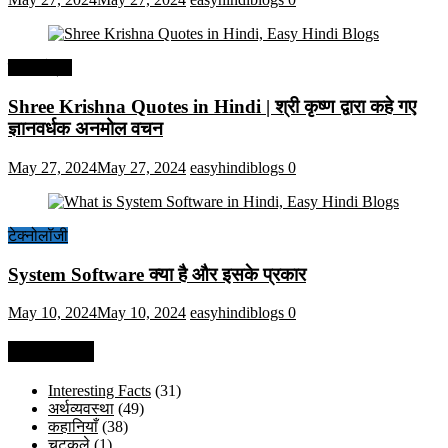
हिंदी कोट्स
Shree Krishna Quotes in Hindi | श्री कृष्ण द्वारा कहे गए
ज्ञानवर्धक अनमोल वचन
May 27, 2024
May 27, 2024
easyhindiblogs
0
टेक्नोलॉजी
System Software क्या है और इसके प्रकार
May 10, 2024
May 10, 2024
easyhindiblogs
0
Categories
Interesting Facts
(31)
अर्थव्यवस्था
(49)
कहानियाँ
(38)
चुटकुले
(1)