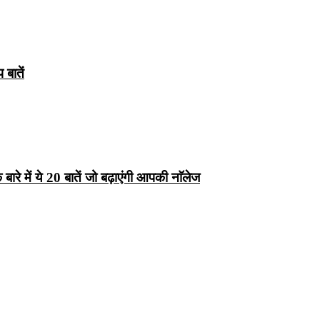
बातें
रे में ये 20 बातें जो बढ़ाएंगी आपकी नाॅलेज
्ष 10
Facts About
Facts About Wolf
5 ज
थान
Lakshadweep in
in Hindi – जानिए
दिव
Hindi : जानिए
भेड़ियों के बारे में रोचक
लक्षद्वीप के बारे में कुछ
तथ्य