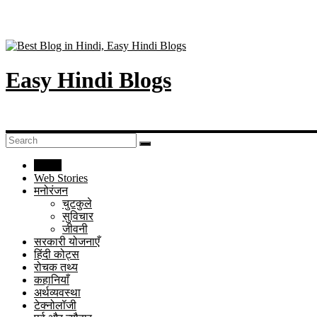
Easy Hindi Blogs
Home
Web Stories
मनोरंजन
चुटकुले
सुविचार
जीवनी
सरकारी योजनाएँ
हिंदी कोट्स
रोचक तथ्य
कहानियाँ
अर्थव्यवस्था
टेक्नोलॉजी