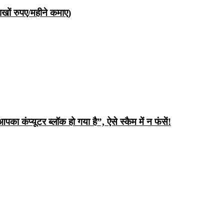
ों रुपए/महीने कमाए)
ंप्यूटर ब्लॉक हो गया है”, ऐसे स्कैम में न फंसें!