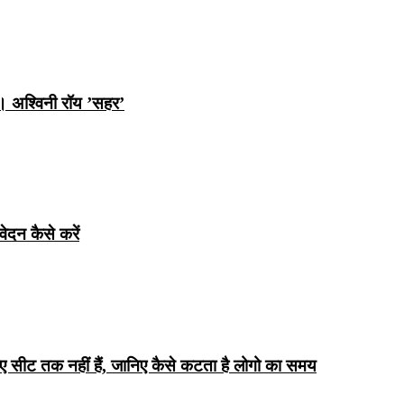
ि। अश्विनी रॉय ’सहर’
ेदन कैसे करें
िए सीट तक ​​नहीं हैं, जानिए कैसे कटता है लोगो का समय