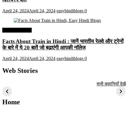
April 24, 2024
April 24, 2024
easyhindiblogs
0
Interesting Facts
Facts About Train in Hindi : जानें भारतीय रेलवे और ट्रेनों
के बारे में ये 20 बातें जो बढ़ाएंगी आपकी नाॅलेज
April 24, 2024
April 24, 2024
easyhindiblogs
0
Web Stories
टॉप 10 अत्यधिक मांग
सूर्य से जुड़े 10+
बैंगलोर के शीर्ष 1
सभी कहानियाँ देखें
वाली ट्रेंडी एआई
दिलचस्प तथ्य
ऐतिहासिक स्थान
तकनीक जो आपको
2024 के लिए सीखनी
Home
चाहिए