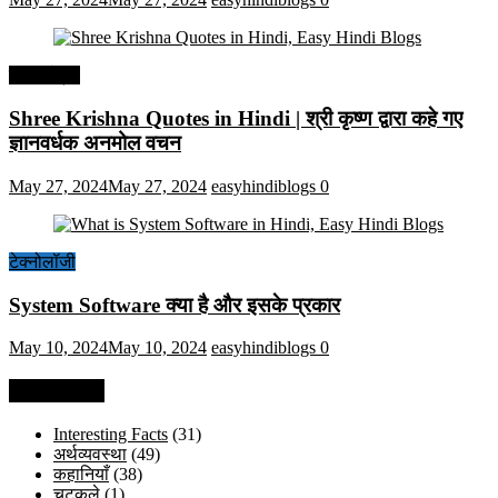
हिंदी कोट्स
Shree Krishna Quotes in Hindi | श्री कृष्ण द्वारा कहे गए
ज्ञानवर्धक अनमोल वचन
May 27, 2024
May 27, 2024
easyhindiblogs
0
टेक्नोलॉजी
System Software क्या है और इसके प्रकार
May 10, 2024
May 10, 2024
easyhindiblogs
0
Categories
Interesting Facts
(31)
अर्थव्यवस्था
(49)
कहानियाँ
(38)
चुटकुले
(1)