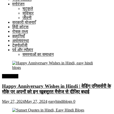
मनोरंजन
चुटकुले
सुविचार
जीवनी
सरकारी योजनाएँ
हिंदी कोट्स
रोचक तथ्य
कहानियाँ
अर्थव्यवस्था
टेक्नोलॉजी
पर्व और त्यौहार
समस्याओं का समाधान
हिंदी कोट्स
Happy Anniversary Wishes in Hindi | वेडिंग एनिवर्सरी के
मौके पर अपनों को इन खूबसूरत मैसेज से दीजिए बधाई
May 27, 2024
May 27, 2024
easyhindiblogs
0