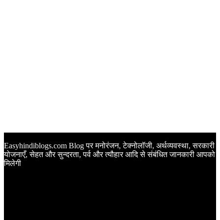
Easyhindiblogs.com Blog पर मनोरंजन, टेक्नोलॉजी, अर्थव्यवस्था, सरकारी
योजनाएँ, सेहत और सुन्दरता, पर्व और त्यौहार आदि से संबंधित जानकारी आपको
मिलेगी
Latest Post
Happy Anniversary Wishes in Hindi | वेडिंग एनिवर्सरी के मौके पर
अपनों को इन खूबसूरत मैसेज से दीजिए बधाई
Sunset Quotes in Hindi | सूर्यास्त कोट्स हिंदी में