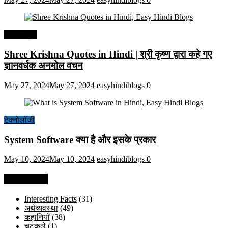
हिंदी कोट्स
Shree Krishna Quotes in Hindi | श्री कृष्ण द्वारा कहे गए
ज्ञानवर्धक अनमोल वचन
May 27, 2024
May 27, 2024
easyhindiblogs
0
टेक्नोलॉजी
System Software क्या है और इसके प्रकार
May 10, 2024
May 10, 2024
easyhindiblogs
0
Categories
Interesting Facts
(31)
अर्थव्यवस्था
(49)
कहानियाँ
(38)
चुटकुले
(1)