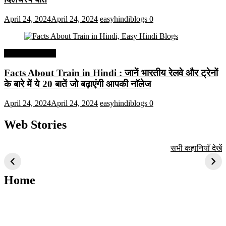
April 24, 2024
April 24, 2024
easyhindiblogs
0
Interesting Facts
Facts About Train in Hindi : जानें भारतीय रेलवे और ट्रेनों
के बारे में ये 20 बातें जो बढ़ाएंगी आपकी नाॅलेज
April 24, 2024
April 24, 2024
easyhindiblogs
0
Web Stories
टॉप 10 अत्यधिक मांग
सूर्य से जुड़े 10+
बैंगलोर के शीर्ष 1
सभी कहानियाँ देखें
वाली ट्रेंडी एआई
दिलचस्प तथ्य
ऐतिहासिक स्थान
तकनीक जो आपको
2024 के लिए सीखनी
Home
चाहिए