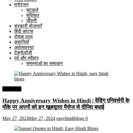
मनोरंजन
चुटकुले
सुविचार
जीवनी
सरकारी योजनाएँ
हिंदी कोट्स
रोचक तथ्य
कहानियाँ
अर्थव्यवस्था
टेक्नोलॉजी
पर्व और त्यौहार
समस्याओं का समाधान
हिंदी कोट्स
Happy Anniversary Wishes in Hindi | वेडिंग एनिवर्सरी के
मौके पर अपनों को इन खूबसूरत मैसेज से दीजिए बधाई
May 27, 2024
May 27, 2024
easyhindiblogs
0