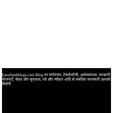
Easyhindiblogs.com Blog पर मनोरंजन, टेक्नोलॉजी, अर्थव्यवस्था, सरकारी
योजनाएँ, सेहत और सुन्दरता, पर्व और त्यौहार आदि से संबंधित जानकारी आपको
मिलेगी
Latest Post
Happy Anniversary Wishes in Hindi | वेडिंग एनिवर्सरी के मौके पर
अपनों को इन खूबसूरत मैसेज से दीजिए बधाई
Sunset Quotes in Hindi | सूर्यास्त कोट्स हिंदी में