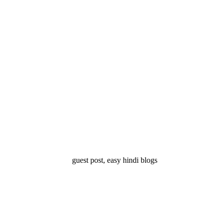
्ष 10
Facts About
Facts About Wolf
5 ज
थान
Lakshadweep in
in Hindi – जानिए
दिव
Hindi : जानिए
भेड़ियों के बारे में रोचक
लक्षद्वीप के बारे में कुछ
तथ्य
रोचक तथ्य