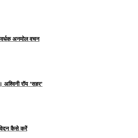
ञानवर्धक अनमोल वचन
ि। अश्विनी रॉय ’सहर’
ेदन कैसे करें