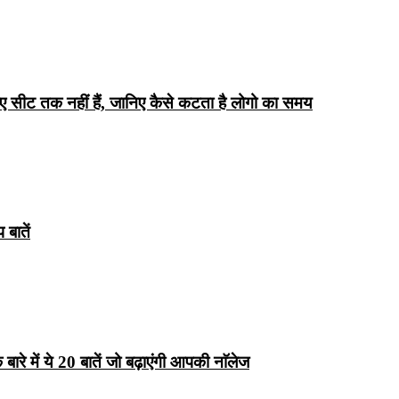
िए सीट तक ​​नहीं हैं, जानिए कैसे कटता है लोगो का समय
बातें
रे में ये 20 बातें जो बढ़ाएंगी आपकी नाॅलेज