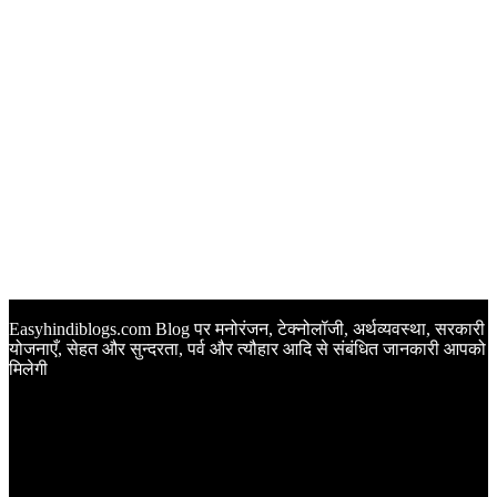
Easyhindiblogs.com Blog पर मनोरंजन, टेक्नोलॉजी, अर्थव्यवस्था, सरकारी
योजनाएँ, सेहत और सुन्दरता, पर्व और त्यौहार आदि से संबंधित जानकारी आपको
मिलेगी
Latest Post
Happy Anniversary Wishes in Hindi | वेडिंग एनिवर्सरी के मौके पर
अपनों को इन खूबसूरत मैसेज से दीजिए बधाई
Sunset Quotes in Hindi | सूर्यास्त कोट्स हिंदी में