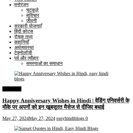
मनोरंजन
चुटकुले
सुविचार
जीवनी
सरकारी योजनाएँ
हिंदी कोट्स
रोचक तथ्य
कहानियाँ
अर्थव्यवस्था
टेक्नोलॉजी
पर्व और त्यौहार
समस्याओं का समाधान
हिंदी कोट्स
Happy Anniversary Wishes in Hindi | वेडिंग एनिवर्सरी के
मौके पर अपनों को इन खूबसूरत मैसेज से दीजिए बधाई
May 27, 2024
May 27, 2024
easyhindiblogs
0