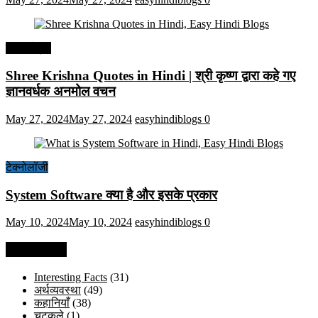
हिंदी कोट्स
Shree Krishna Quotes in Hindi | श्री कृष्ण द्वारा कहे गए
ज्ञानवर्धक अनमोल वचन
May 27, 2024
May 27, 2024
easyhindiblogs
0
टेक्नोलॉजी
System Software क्या है और इसके प्रकार
May 10, 2024
May 10, 2024
easyhindiblogs
0
Categories
Interesting Facts
(31)
अर्थव्यवस्था
(49)
कहानियाँ
(38)
चुटकुले
(1)