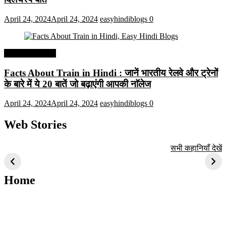
April 24, 2024
April 24, 2024
easyhindiblogs
0
Interesting Facts
Facts About Train in Hindi : जानें भारतीय रेलवे और ट्रेनों
के बारे में ये 20 बातें जो बढ़ाएंगी आपकी नाॅलेज
April 24, 2024
April 24, 2024
easyhindiblogs
0
Web Stories
टॉप 10 अत्यधिक मांग
सूर्य से जुड़े 10+
बैंगलोर के शीर्ष 1
सभी कहानियाँ देखें
वाली ट्रेंडी एआई
दिलचस्प तथ्य
ऐतिहासिक स्थान
तकनीक जो आपको
2024 के लिए सीखनी
Home
चाहिए