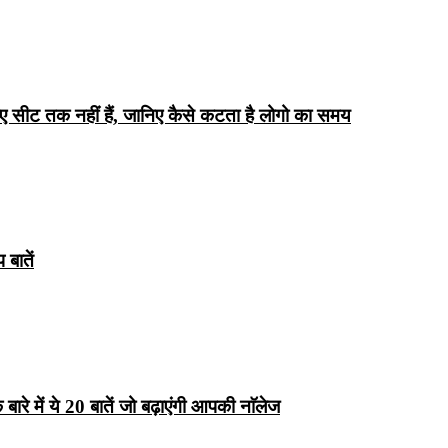
िए सीट तक ​​नहीं हैं, जानिए कैसे कटता है लोगो का समय
बातें
रे में ये 20 बातें जो बढ़ाएंगी आपकी नाॅलेज