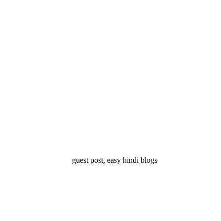
्ष 10
Facts About
Facts About Wolf
5 ज
थान
Lakshadweep in
in Hindi – जानिए
दिव
Hindi : जानिए
भेड़ियों के बारे में रोचक
लक्षद्वीप के बारे में कुछ
तथ्य
रोचक तथ्य