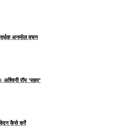
ञानवर्धक अनमोल वचन
ि। अश्विनी रॉय ’सहर’
ेदन कैसे करें