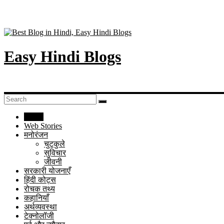
Easy Hindi Blogs
Home
Web Stories
मनोरंजन
चुटकुले
सुविचार
जीवनी
सरकारी योजनाएँ
हिंदी कोट्स
रोचक तथ्य
कहानियाँ
अर्थव्यवस्था
टेक्नोलॉजी