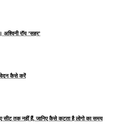
ि। अश्विनी रॉय ’सहर’
ेदन कैसे करें
िए सीट तक ​​नहीं हैं, जानिए कैसे कटता है लोगो का समय