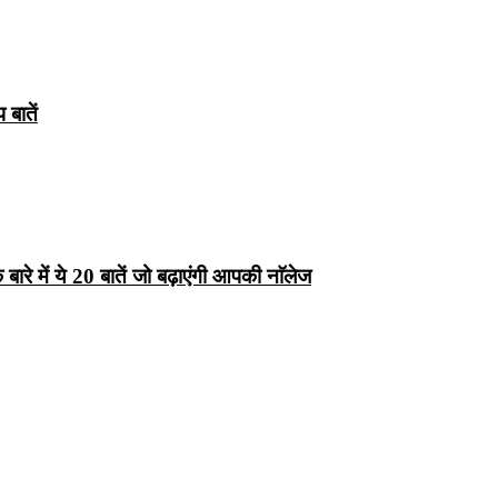
बातें
रे में ये 20 बातें जो बढ़ाएंगी आपकी नाॅलेज
्ष 10
Facts About
Facts About Wolf
5 ज
थान
Lakshadweep in
in Hindi – जानिए
दिव
Hindi : जानिए
भेड़ियों के बारे में रोचक
लक्षद्वीप के बारे में कुछ
तथ्य