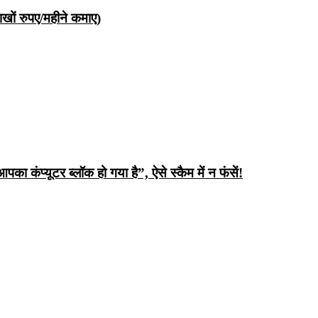
ों रुपए/महीने कमाए)
ंप्यूटर ब्लॉक हो गया है”, ऐसे स्कैम में न फंसें!