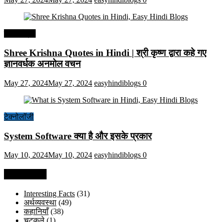
हिंदी कोट्स
Shree Krishna Quotes in Hindi | श्री कृष्ण द्वारा कहे गए
ज्ञानवर्धक अनमोल वचन
May 27, 2024
May 27, 2024
easyhindiblogs
0
टेक्नोलॉजी
System Software क्या है और इसके प्रकार
May 10, 2024
May 10, 2024
easyhindiblogs
0
Categories
Interesting Facts
(31)
अर्थव्यवस्था
(49)
कहानियाँ
(38)
चुटकुले
(1)