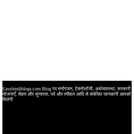
Easyhindiblogs.com Blog पर मनोरंजन, टेक्नोलॉजी, अर्थव्यवस्था, सरकारी
योजनाएँ, सेहत और सुन्दरता, पर्व और त्यौहार आदि से संबंधित जानकारी आपको
मिलेगी
Latest Post
Happy Anniversary Wishes in Hindi | वेडिंग एनिवर्सरी के मौके पर
अपनों को इन खूबसूरत मैसेज से दीजिए बधाई
Sunset Quotes in Hindi | सूर्यास्त कोट्स हिंदी में