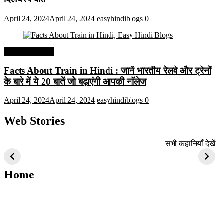
April 24, 2024
April 24, 2024
easyhindiblogs
0
Interesting Facts
Facts About Train in Hindi : जानें भारतीय रेलवे और ट्रेनों
के बारे में ये 20 बातें जो बढ़ाएंगी आपकी नाॅलेज
April 24, 2024
April 24, 2024
easyhindiblogs
0
Web Stories
टॉप 10 अत्यधिक मांग
सूर्य से जुड़े 10+
बैंगलोर के शीर्ष 1
सभी कहानियाँ देखें
वाली ट्रेंडी एआई
दिलचस्प तथ्य
ऐतिहासिक स्थान
तकनीक जो आपको
2024 के लिए सीखनी
Home
चाहिए