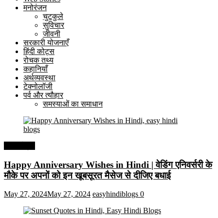
मनोरंजन
चुटकुले
सुविचार
जीवनी
सरकारी योजनाएँ
हिंदी कोट्स
रोचक तथ्य
कहानियाँ
अर्थव्यवस्था
टेक्नोलॉजी
पर्व और त्यौहार
समस्याओं का समाधान
हिंदी कोट्स
Happy Anniversary Wishes in Hindi | वेडिंग एनिवर्सरी के
मौके पर अपनों को इन खूबसूरत मैसेज से दीजिए बधाई
May 27, 2024
May 27, 2024
easyhindiblogs
0