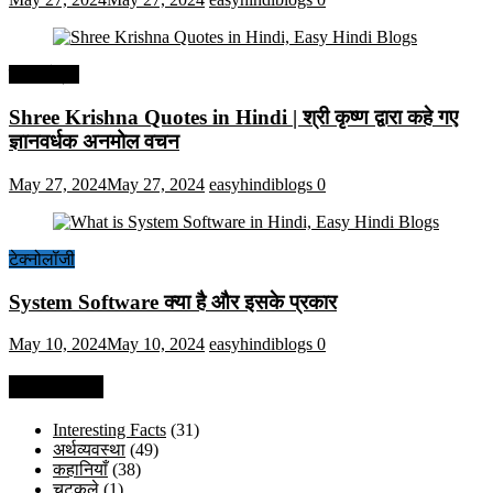
हिंदी कोट्स
Shree Krishna Quotes in Hindi | श्री कृष्ण द्वारा कहे गए
ज्ञानवर्धक अनमोल वचन
May 27, 2024
May 27, 2024
easyhindiblogs
0
टेक्नोलॉजी
System Software क्या है और इसके प्रकार
May 10, 2024
May 10, 2024
easyhindiblogs
0
Categories
Interesting Facts
(31)
अर्थव्यवस्था
(49)
कहानियाँ
(38)
चुटकुले
(1)