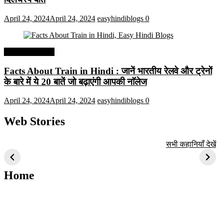
April 24, 2024
April 24, 2024
easyhindiblogs
0
Interesting Facts
Facts About Train in Hindi : जानें भारतीय रेलवे और ट्रेनों
के बारे में ये 20 बातें जो बढ़ाएंगी आपकी नाॅलेज
April 24, 2024
April 24, 2024
easyhindiblogs
0
Web Stories
टॉप 10 अत्यधिक मांग
सूर्य से जुड़े 10+
बैंगलोर के शीर्ष 1
सभी कहानियाँ देखें
वाली ट्रेंडी एआई
दिलचस्प तथ्य
ऐतिहासिक स्थान
तकनीक जो आपको
2024 के लिए सीखनी
Home
चाहिए