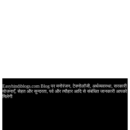
Easyhindiblogs.com Blog पर मनोरंजन, टेक्नोलॉजी, अर्थव्यवस्था, सरकारी
योजनाएँ, सेहत और सुन्दरता, पर्व और त्यौहार आदि से संबंधित जानकारी आपको
मिलेगी
Latest Post
Happy Anniversary Wishes in Hindi | वेडिंग एनिवर्सरी के मौके पर
अपनों को इन खूबसूरत मैसेज से दीजिए बधाई
Sunset Quotes in Hindi | सूर्यास्त कोट्स हिंदी में