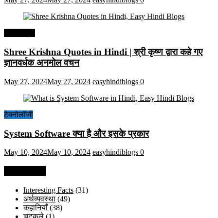
हिंदी कोट्स
Shree Krishna Quotes in Hindi | श्री कृष्ण द्वारा कहे गए
ज्ञानवर्धक अनमोल वचन
May 27, 2024
May 27, 2024
easyhindiblogs
0
टेक्नोलॉजी
System Software क्या है और इसके प्रकार
May 10, 2024
May 10, 2024
easyhindiblogs
0
Categories
Interesting Facts
(31)
अर्थव्यवस्था
(49)
कहानियाँ
(38)
चुटकुले
(1)