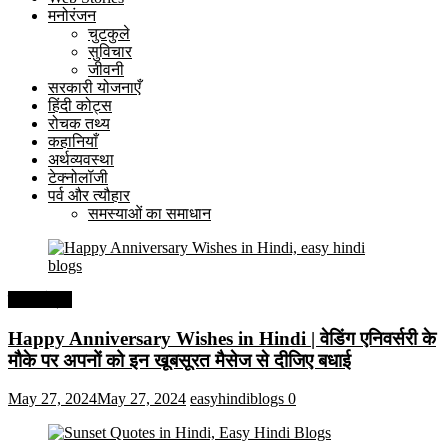
मनोरंजन
चुटकुले
सुविचार
जीवनी
सरकारी योजनाएँ
हिंदी कोट्स
रोचक तथ्य
कहानियाँ
अर्थव्यवस्था
टेक्नोलॉजी
पर्व और त्यौहार
समस्याओं का समाधान
हिंदी कोट्स
Happy Anniversary Wishes in Hindi | वेडिंग एनिवर्सरी के
मौके पर अपनों को इन खूबसूरत मैसेज से दीजिए बधाई
May 27, 2024
May 27, 2024
easyhindiblogs
0