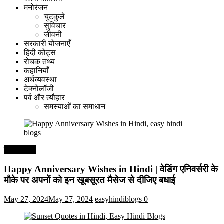
मनोरंजन
चुटकुले
सुविचार
जीवनी
सरकारी योजनाएँ
हिंदी कोट्स
रोचक तथ्य
कहानियाँ
अर्थव्यवस्था
टेक्नोलॉजी
पर्व और त्यौहार
समस्याओं का समाधान
हिंदी कोट्स
Happy Anniversary Wishes in Hindi | वेडिंग एनिवर्सरी के
मौके पर अपनों को इन खूबसूरत मैसेज से दीजिए बधाई
May 27, 2024
May 27, 2024
easyhindiblogs
0