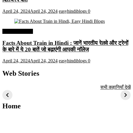
April 24, 2024
April 24, 2024
easyhindiblogs
0
Interesting Facts
Facts About Train in Hindi : जानें भारतीय रेलवे और ट्रेनों
के बारे में ये 20 बातें जो बढ़ाएंगी आपकी नाॅलेज
April 24, 2024
April 24, 2024
easyhindiblogs
0
Web Stories
टॉप 10 अत्यधिक मांग
सूर्य से जुड़े 10+
बैंगलोर के शीर्ष 1
सभी कहानियाँ देखें
वाली ट्रेंडी एआई
दिलचस्प तथ्य
ऐतिहासिक स्थान
तकनीक जो आपको
2024 के लिए सीखनी
Home
चाहिए