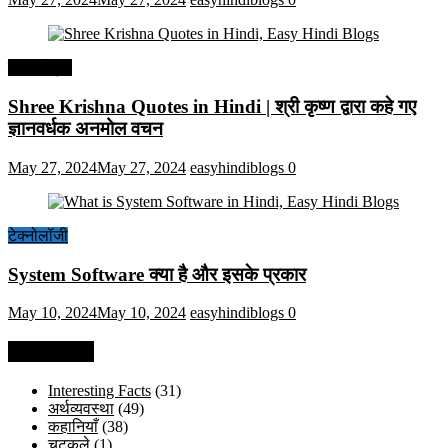
हिंदी कोट्स
Shree Krishna Quotes in Hindi | श्री कृष्ण द्वारा कहे गए
ज्ञानवर्धक अनमोल वचन
May 27, 2024
May 27, 2024
easyhindiblogs
0
टेक्नोलॉजी
System Software क्या है और इसके प्रकार
May 10, 2024
May 10, 2024
easyhindiblogs
0
Categories
Interesting Facts
(31)
अर्थव्यवस्था
(49)
कहानियाँ
(38)
चुटकुले
(1)