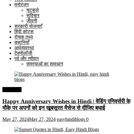
मनोरंजन
चुटकुले
सुविचार
जीवनी
सरकारी योजनाएँ
हिंदी कोट्स
रोचक तथ्य
कहानियाँ
अर्थव्यवस्था
टेक्नोलॉजी
पर्व और त्यौहार
समस्याओं का समाधान
हिंदी कोट्स
Happy Anniversary Wishes in Hindi | वेडिंग एनिवर्सरी के
मौके पर अपनों को इन खूबसूरत मैसेज से दीजिए बधाई
May 27, 2024
May 27, 2024
easyhindiblogs
0