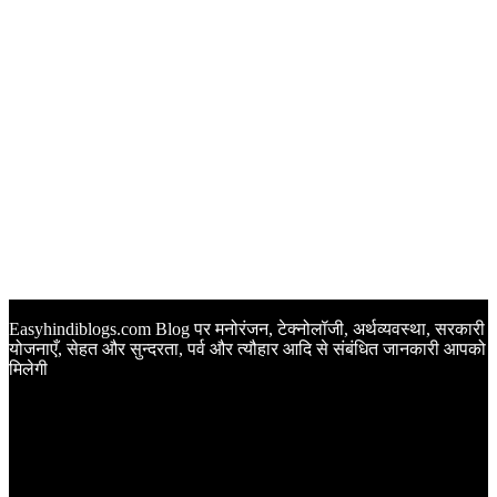
Easyhindiblogs.com Blog पर मनोरंजन, टेक्नोलॉजी, अर्थव्यवस्था, सरकारी
योजनाएँ, सेहत और सुन्दरता, पर्व और त्यौहार आदि से संबंधित जानकारी आपको
मिलेगी
Latest Post
Happy Anniversary Wishes in Hindi | वेडिंग एनिवर्सरी के मौके पर
अपनों को इन खूबसूरत मैसेज से दीजिए बधाई
Sunset Quotes in Hindi | सूर्यास्त कोट्स हिंदी में