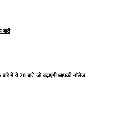
बातें
रे में ये 20 बातें जो बढ़ाएंगी आपकी नाॅलेज
्ष 10
Facts About
Facts About Wolf
5 ज
थान
Lakshadweep in
in Hindi – जानिए
दिव
Hindi : जानिए
भेड़ियों के बारे में रोचक
लक्षद्वीप के बारे में कुछ
तथ्य