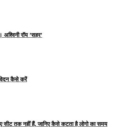
ि। अश्विनी रॉय ’सहर’
ेदन कैसे करें
िए सीट तक ​​नहीं हैं, जानिए कैसे कटता है लोगो का समय