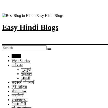
Easy Hindi Blogs
Home
Web Stories
मनोरंजन
चुटकुले
सुविचार
जीवनी
सरकारी योजनाएँ
हिंदी कोट्स
रोचक तथ्य
कहानियाँ
अर्थव्यवस्था
टेक्नोलॉजी