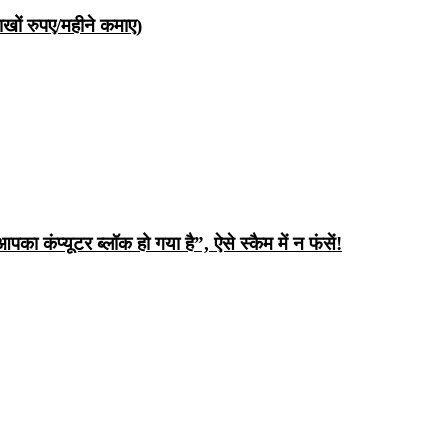
ों रुपए/महीने कमाए)
ंप्यूटर ब्लॉक हो गया है”, ऐसे स्कैम में न फंसें!