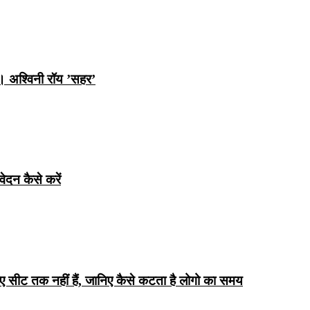
ि। अश्विनी रॉय ’सहर’
ेदन कैसे करें
िए सीट तक ​​नहीं हैं, जानिए कैसे कटता है लोगो का समय