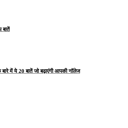
बातें
रे में ये 20 बातें जो बढ़ाएंगी आपकी नाॅलेज
्ष 10
Facts About
Facts About Wolf
5 ज
थान
Lakshadweep in
in Hindi – जानिए
दिव
Hindi : जानिए
भेड़ियों के बारे में रोचक
लक्षद्वीप के बारे में कुछ
तथ्य