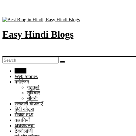
Easy Hindi Blogs
Home
Web Stories
मनोरंजन
चुटकुले
सुविचार
जीवनी
सरकारी योजनाएँ
हिंदी कोट्स
रोचक तथ्य
कहानियाँ
अर्थव्यवस्था
टेक्नोलॉजी