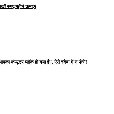
ों रुपए/महीने कमाए)
ंप्यूटर ब्लॉक हो गया है”, ऐसे स्कैम में न फंसें!