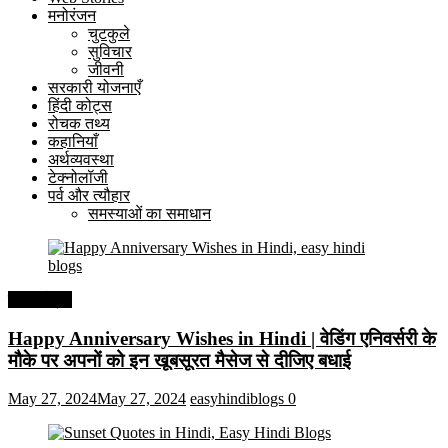
मनोरंजन
चुटकुले
सुविचार
जीवनी
सरकारी योजनाएँ
हिंदी कोट्स
रोचक तथ्य
कहानियाँ
अर्थव्यवस्था
टेक्नोलॉजी
पर्व और त्यौहार
समस्याओं का समाधान
हिंदी कोट्स
Happy Anniversary Wishes in Hindi | वेडिंग एनिवर्सरी के
मौके पर अपनों को इन खूबसूरत मैसेज से दीजिए बधाई
May 27, 2024
May 27, 2024
easyhindiblogs
0