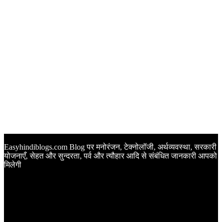
Easyhindiblogs.com Blog पर मनोरंजन, टेक्नोलॉजी, अर्थव्यवस्था, सरकारी
योजनाएँ, सेहत और सुन्दरता, पर्व और त्यौहार आदि से संबंधित जानकारी आपको
मिलेगी
Latest Post
Happy Anniversary Wishes in Hindi | वेडिंग एनिवर्सरी के मौके पर
अपनों को इन खूबसूरत मैसेज से दीजिए बधाई
Sunset Quotes in Hindi | सूर्यास्त कोट्स हिंदी में