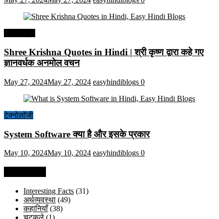
हिंदी कोट्स
Shree Krishna Quotes in Hindi | श्री कृष्ण द्वारा कहे गए
ज्ञानवर्धक अनमोल वचन
May 27, 2024
May 27, 2024
easyhindiblogs
0
टेक्नोलॉजी
System Software क्या है और इसके प्रकार
May 10, 2024
May 10, 2024
easyhindiblogs
0
Categories
Interesting Facts
(31)
अर्थव्यवस्था
(49)
कहानियाँ
(38)
चुटकुले
(1)