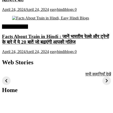
April 24, 2024
April 24, 2024
easyhindiblogs
0
Interesting Facts
Facts About Train in Hindi : जानें भारतीय रेलवे और ट्रेनों
के बारे में ये 20 बातें जो बढ़ाएंगी आपकी नाॅलेज
April 24, 2024
April 24, 2024
easyhindiblogs
0
Web Stories
टॉप 10 अत्यधिक मांग
सूर्य से जुड़े 10+
बैंगलोर के शीर्ष 1
सभी कहानियाँ देखें
वाली ट्रेंडी एआई
दिलचस्प तथ्य
ऐतिहासिक स्थान
तकनीक जो आपको
2024 के लिए सीखनी
Home
चाहिए