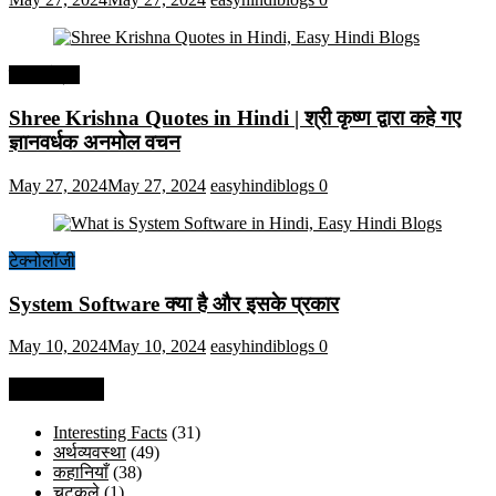
हिंदी कोट्स
Shree Krishna Quotes in Hindi | श्री कृष्ण द्वारा कहे गए
ज्ञानवर्धक अनमोल वचन
May 27, 2024
May 27, 2024
easyhindiblogs
0
टेक्नोलॉजी
System Software क्या है और इसके प्रकार
May 10, 2024
May 10, 2024
easyhindiblogs
0
Categories
Interesting Facts
(31)
अर्थव्यवस्था
(49)
कहानियाँ
(38)
चुटकुले
(1)