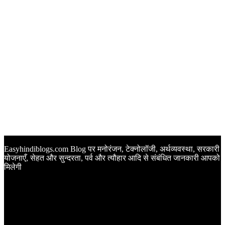
Easyhindiblogs.com Blog पर मनोरंजन, टेक्नोलॉजी, अर्थव्यवस्था, सरकारी
योजनाएँ, सेहत और सुन्दरता, पर्व और त्यौहार आदि से संबंधित जानकारी आपको
मिलेगी
Latest Post
Happy Anniversary Wishes in Hindi | वेडिंग एनिवर्सरी के मौके पर
अपनों को इन खूबसूरत मैसेज से दीजिए बधाई
Sunset Quotes in Hindi | सूर्यास्त कोट्स हिंदी में