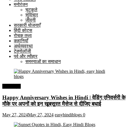
मनोरंजन
चुटकुले
सुविचार
जीवनी
सरकारी योजनाएँ
हिंदी कोट्स
रोचक तथ्य
कहानियाँ
अर्थव्यवस्था
टेक्नोलॉजी
पर्व और त्यौहार
समस्याओं का समाधान
हिंदी कोट्स
Happy Anniversary Wishes in Hindi | वेडिंग एनिवर्सरी के
मौके पर अपनों को इन खूबसूरत मैसेज से दीजिए बधाई
May 27, 2024
May 27, 2024
easyhindiblogs
0