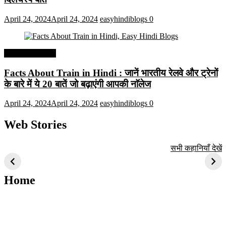
April 24, 2024
April 24, 2024
easyhindiblogs
0
Interesting Facts
Facts About Train in Hindi : जानें भारतीय रेलवे और ट्रेनों
के बारे में ये 20 बातें जो बढ़ाएंगी आपकी नाॅलेज
April 24, 2024
April 24, 2024
easyhindiblogs
0
Web Stories
टॉप 10 अत्यधिक मांग
सूर्य से जुड़े 10+
बैंगलोर के शीर्ष 1
सभी कहानियाँ देखें
वाली ट्रेंडी एआई
दिलचस्प तथ्य
ऐतिहासिक स्थान
तकनीक जो आपको
2024 के लिए सीखनी
Home
चाहिए