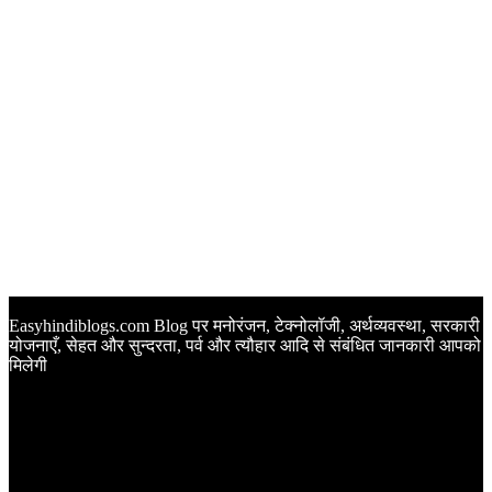
Easyhindiblogs.com Blog पर मनोरंजन, टेक्नोलॉजी, अर्थव्यवस्था, सरकारी
योजनाएँ, सेहत और सुन्दरता, पर्व और त्यौहार आदि से संबंधित जानकारी आपको
मिलेगी
Latest Post
Happy Anniversary Wishes in Hindi | वेडिंग एनिवर्सरी के मौके पर
अपनों को इन खूबसूरत मैसेज से दीजिए बधाई
Sunset Quotes in Hindi | सूर्यास्त कोट्स हिंदी में