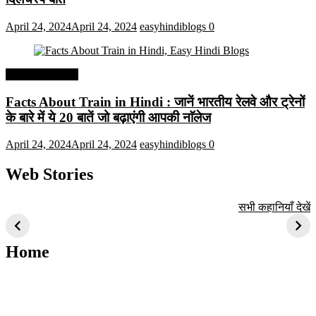
April 24, 2024
April 24, 2024
easyhindiblogs
0
Interesting Facts
Facts About Train in Hindi : जानें भारतीय रेलवे और ट्रेनों
के बारे में ये 20 बातें जो बढ़ाएंगी आपकी नाॅलेज
April 24, 2024
April 24, 2024
easyhindiblogs
0
Web Stories
टॉप 10 अत्यधिक मांग
सूर्य से जुड़े 10+
बैंगलोर के शीर्ष 1
सभी कहानियाँ देखें
वाली ट्रेंडी एआई
दिलचस्प तथ्य
ऐतिहासिक स्थान
तकनीक जो आपको
2024 के लिए सीखनी
Home
चाहिए