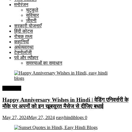
मनोरंजन
चुटकुले
सुविचार
जीवनी
सरकारी योजनाएँ
हिंदी कोट्स
रोचक तथ्य
कहानियाँ
अर्थव्यवस्था
टेक्नोलॉजी
पर्व और त्यौहार
समस्याओं का समाधान
हिंदी कोट्स
Happy Anniversary Wishes in Hindi | वेडिंग एनिवर्सरी के
मौके पर अपनों को इन खूबसूरत मैसेज से दीजिए बधाई
May 27, 2024
May 27, 2024
easyhindiblogs
0