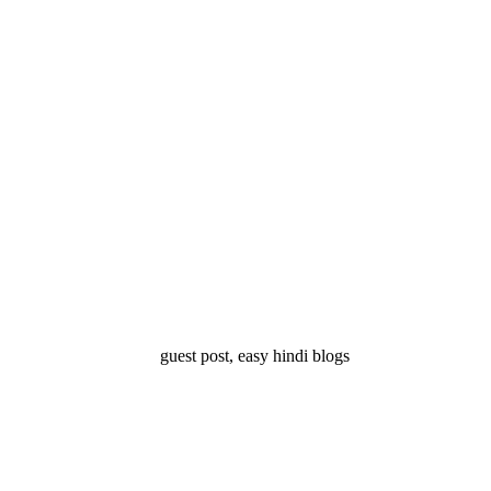
्ष 10
Facts About
Facts About Wolf
5 ज
थान
Lakshadweep in
in Hindi – जानिए
दिव
Hindi : जानिए
भेड़ियों के बारे में रोचक
लक्षद्वीप के बारे में कुछ
तथ्य
रोचक तथ्य