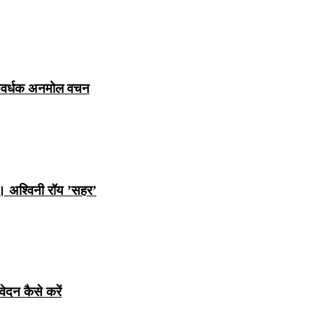
ञानवर्धक अनमोल वचन
ि। अश्विनी रॉय ’सहर’
ेदन कैसे करें