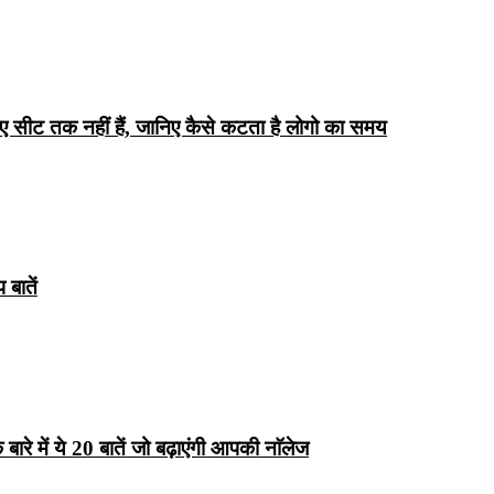
िए सीट तक ​​नहीं हैं, जानिए कैसे कटता है लोगो का समय
बातें
रे में ये 20 बातें जो बढ़ाएंगी आपकी नाॅलेज