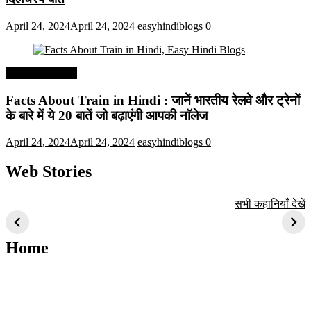
April 24, 2024
April 24, 2024
easyhindiblogs
0
Interesting Facts
Facts About Train in Hindi : जानें भारतीय रेलवे और ट्रेनों
के बारे में ये 20 बातें जो बढ़ाएंगी आपकी नाॅलेज
April 24, 2024
April 24, 2024
easyhindiblogs
0
Web Stories
टॉप 10 अत्यधिक मांग
सूर्य से जुड़े 10+
बैंगलोर के शीर्ष 1
सभी कहानियाँ देखें
वाली ट्रेंडी एआई
दिलचस्प तथ्य
ऐतिहासिक स्थान
तकनीक जो आपको
2024 के लिए सीखनी
Home
चाहिए