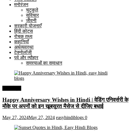
मनोरंजन
चुटकुले
सुविचार
जीवनी
सरकारी योजनाएँ
हिंदी कोट्स
रोचक तथ्य
कहानियाँ
अर्थव्यवस्था
टेक्नोलॉजी
पर्व और त्यौहार
समस्याओं का समाधान
हिंदी कोट्स
Happy Anniversary Wishes in Hindi | वेडिंग एनिवर्सरी के
मौके पर अपनों को इन खूबसूरत मैसेज से दीजिए बधाई
May 27, 2024
May 27, 2024
easyhindiblogs
0