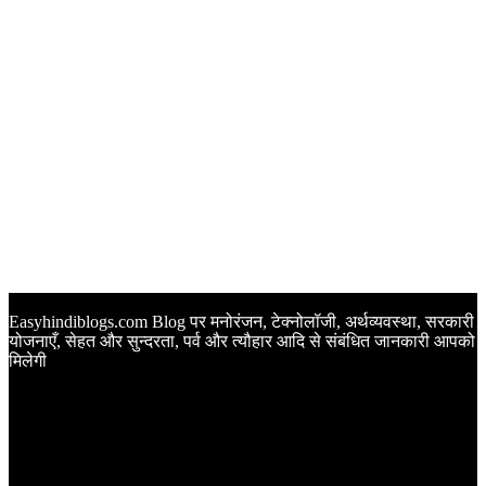
Easyhindiblogs.com Blog पर मनोरंजन, टेक्नोलॉजी, अर्थव्यवस्था, सरकारी
योजनाएँ, सेहत और सुन्दरता, पर्व और त्यौहार आदि से संबंधित जानकारी आपको
मिलेगी
Latest Post
Happy Anniversary Wishes in Hindi | वेडिंग एनिवर्सरी के मौके पर
अपनों को इन खूबसूरत मैसेज से दीजिए बधाई
Sunset Quotes in Hindi | सूर्यास्त कोट्स हिंदी में