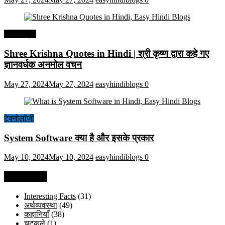
हिंदी कोट्स
Shree Krishna Quotes in Hindi | श्री कृष्ण द्वारा कहे गए
ज्ञानवर्धक अनमोल वचन
May 27, 2024
May 27, 2024
easyhindiblogs
0
टेक्नोलॉजी
System Software क्या है और इसके प्रकार
May 10, 2024
May 10, 2024
easyhindiblogs
0
Categories
Interesting Facts
(31)
अर्थव्यवस्था
(49)
कहानियाँ
(38)
चुटकुले
(1)