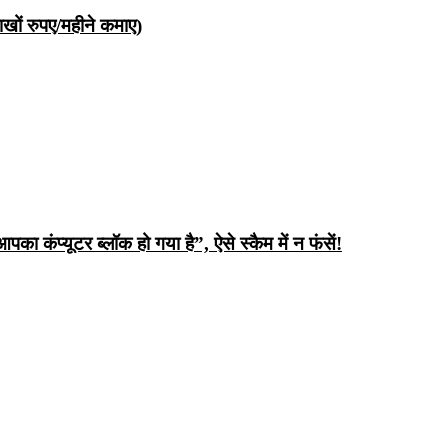
ों रुपए/महीने कमाए)
ंप्यूटर ब्लॉक हो गया है”, ऐसे स्कैम में न फंसें!