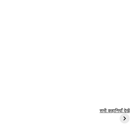
ून को कौन सा
सावधान! आपके ये 5
Facts About
सभी कहानियाँ देखें
स मनाया जाता है?
ताने बना देते हैं बच्चों
Canada in Hindi
को जिद्दी और बिगड़ैल
कनाडा में भी लोगों को
करना पड़ता हैं