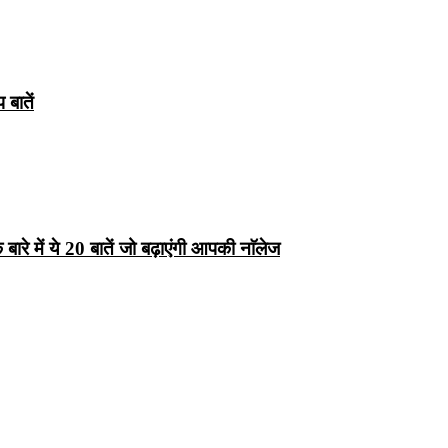
बातें
रे में ये 20 बातें जो बढ़ाएंगी आपकी नाॅलेज
्ष 10
Facts About
Facts About Wolf
5 ज
थान
Lakshadweep in
in Hindi – जानिए
दिव
Hindi : जानिए
भेड़ियों के बारे में रोचक
लक्षद्वीप के बारे में कुछ
तथ्य