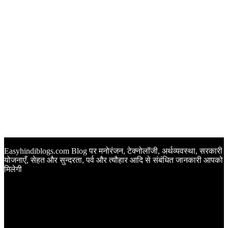
Easyhindiblogs.com Blog पर मनोरंजन, टेक्नोलॉजी, अर्थव्यवस्था, सरकारी
योजनाएँ, सेहत और सुन्दरता, पर्व और त्यौहार आदि से संबंधित जानकारी आपको
मिलेगी
Latest Post
Happy Anniversary Wishes in Hindi | वेडिंग एनिवर्सरी के मौके पर
अपनों को इन खूबसूरत मैसेज से दीजिए बधाई
Sunset Quotes in Hindi | सूर्यास्त कोट्स हिंदी में