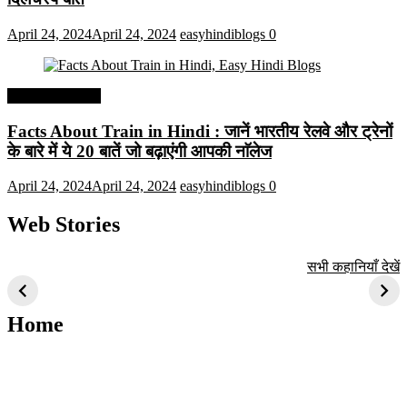
April 24, 2024
April 24, 2024
easyhindiblogs
0
Interesting Facts
Facts About Train in Hindi : जानें भारतीय रेलवे और ट्रेनों
के बारे में ये 20 बातें जो बढ़ाएंगी आपकी नाॅलेज
April 24, 2024
April 24, 2024
easyhindiblogs
0
Web Stories
टॉप 10 अत्यधिक मांग
सूर्य से जुड़े 10+
बैंगलोर के शीर्ष 1
सभी कहानियाँ देखें
वाली ट्रेंडी एआई
दिलचस्प तथ्य
ऐतिहासिक स्थान
तकनीक जो आपको
2024 के लिए सीखनी
Home
चाहिए