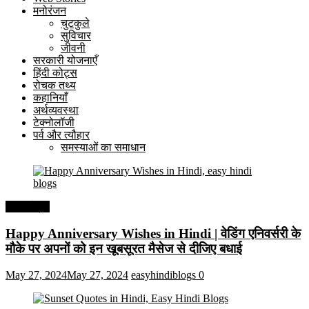
मनोरंजन
चुटकुले
सुविचार
जीवनी
सरकारी योजनाएँ
हिंदी कोट्स
रोचक तथ्य
कहानियाँ
अर्थव्यवस्था
टेक्नोलॉजी
पर्व और त्यौहार
समस्याओं का समाधान
हिंदी कोट्स
Happy Anniversary Wishes in Hindi | वेडिंग एनिवर्सरी के
मौके पर अपनों को इन खूबसूरत मैसेज से दीजिए बधाई
May 27, 2024
May 27, 2024
easyhindiblogs
0