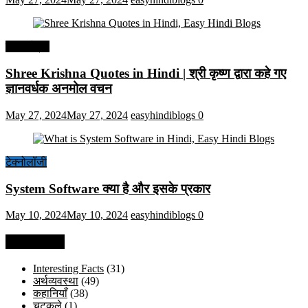
हिंदी कोट्स
Shree Krishna Quotes in Hindi | श्री कृष्ण द्वारा कहे गए
ज्ञानवर्धक अनमोल वचन
May 27, 2024
May 27, 2024
easyhindiblogs
0
टेक्नोलॉजी
System Software क्या है और इसके प्रकार
May 10, 2024
May 10, 2024
easyhindiblogs
0
Categories
Interesting Facts
(31)
अर्थव्यवस्था
(49)
कहानियाँ
(38)
चुटकुले
(1)