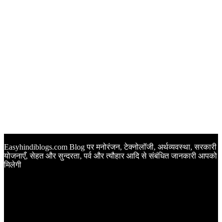
Easyhindiblogs.com Blog पर मनोरंजन, टेक्नोलॉजी, अर्थव्यवस्था, सरकारी
योजनाएँ, सेहत और सुन्दरता, पर्व और त्यौहार आदि से संबंधित जानकारी आपको
मिलेगी
Latest Post
Happy Anniversary Wishes in Hindi | वेडिंग एनिवर्सरी के मौके पर
अपनों को इन खूबसूरत मैसेज से दीजिए बधाई
Sunset Quotes in Hindi | सूर्यास्त कोट्स हिंदी में