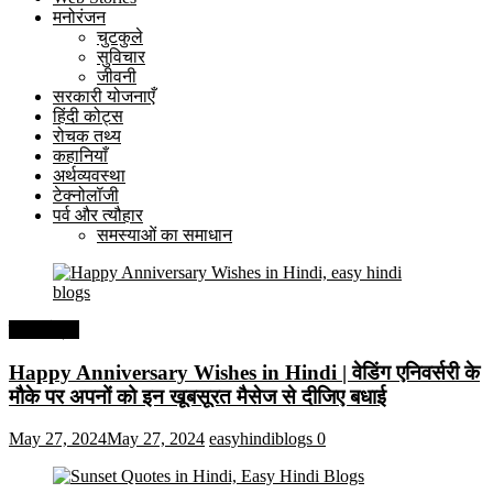
मनोरंजन
चुटकुले
सुविचार
जीवनी
सरकारी योजनाएँ
हिंदी कोट्स
रोचक तथ्य
कहानियाँ
अर्थव्यवस्था
टेक्नोलॉजी
पर्व और त्यौहार
समस्याओं का समाधान
हिंदी कोट्स
Happy Anniversary Wishes in Hindi | वेडिंग एनिवर्सरी के
मौके पर अपनों को इन खूबसूरत मैसेज से दीजिए बधाई
May 27, 2024
May 27, 2024
easyhindiblogs
0