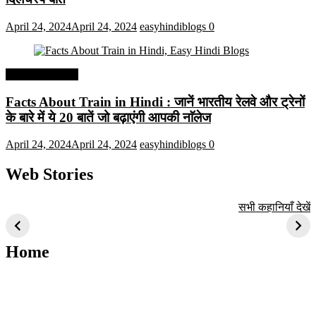
April 24, 2024
April 24, 2024
easyhindiblogs
0
Interesting Facts
Facts About Train in Hindi : जानें भारतीय रेलवे और ट्रेनों
के बारे में ये 20 बातें जो बढ़ाएंगी आपकी नाॅलेज
April 24, 2024
April 24, 2024
easyhindiblogs
0
Web Stories
टॉप 10 अत्यधिक मांग
सूर्य से जुड़े 10+
बैंगलोर के शीर्ष 1
सभी कहानियाँ देखें
वाली ट्रेंडी एआई
दिलचस्प तथ्य
ऐतिहासिक स्थान
तकनीक जो आपको
2024 के लिए सीखनी
Home
चाहिए