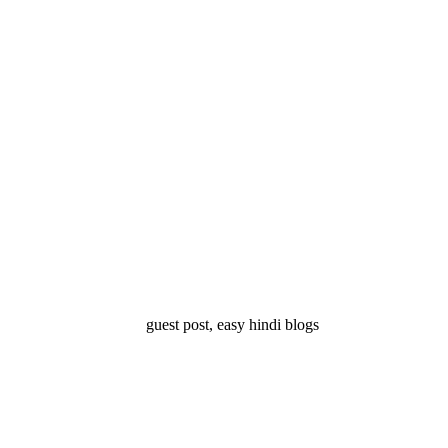
्ष 10
Facts About
Facts About Wolf
5 ज
थान
Lakshadweep in
in Hindi – जानिए
दिव
Hindi : जानिए
भेड़ियों के बारे में रोचक
लक्षद्वीप के बारे में कुछ
तथ्य
रोचक तथ्य