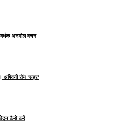
ञानवर्धक अनमोल वचन
ि। अश्विनी रॉय ’सहर’
ेदन कैसे करें