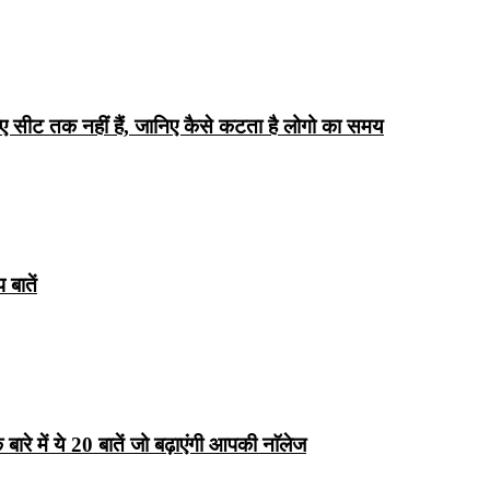
िए सीट तक ​​नहीं हैं, जानिए कैसे कटता है लोगो का समय
बातें
रे में ये 20 बातें जो बढ़ाएंगी आपकी नाॅलेज