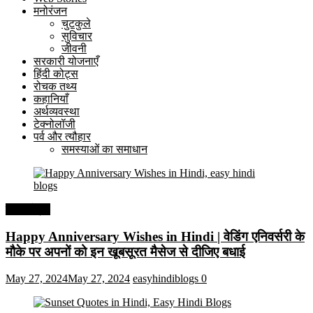
मनोरंजन
चुटकुले
सुविचार
जीवनी
सरकारी योजनाएँ
हिंदी कोट्स
रोचक तथ्य
कहानियाँ
अर्थव्यवस्था
टेक्नोलॉजी
पर्व और त्यौहार
समस्याओं का समाधान
हिंदी कोट्स
Happy Anniversary Wishes in Hindi | वेडिंग एनिवर्सरी के
मौके पर अपनों को इन खूबसूरत मैसेज से दीजिए बधाई
May 27, 2024
May 27, 2024
easyhindiblogs
0