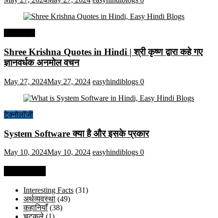
हिंदी कोट्स
Shree Krishna Quotes in Hindi | श्री कृष्ण द्वारा कहे गए
ज्ञानवर्धक अनमोल वचन
May 27, 2024
May 27, 2024
easyhindiblogs
0
टेक्नोलॉजी
System Software क्या है और इसके प्रकार
May 10, 2024
May 10, 2024
easyhindiblogs
0
Categories
Interesting Facts
(31)
अर्थव्यवस्था
(49)
कहानियाँ
(38)
चुटकुले
(1)