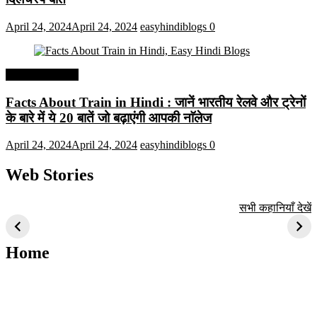
April 24, 2024
April 24, 2024
easyhindiblogs
0
Interesting Facts
Facts About Train in Hindi : जानें भारतीय रेलवे और ट्रेनों
के बारे में ये 20 बातें जो बढ़ाएंगी आपकी नाॅलेज
April 24, 2024
April 24, 2024
easyhindiblogs
0
Web Stories
टॉप 10 अत्यधिक मांग
सूर्य से जुड़े 10+
बैंगलोर के शीर्ष 1
सभी कहानियाँ देखें
वाली ट्रेंडी एआई
दिलचस्प तथ्य
ऐतिहासिक स्थान
तकनीक जो आपको
2024 के लिए सीखनी
Home
चाहिए