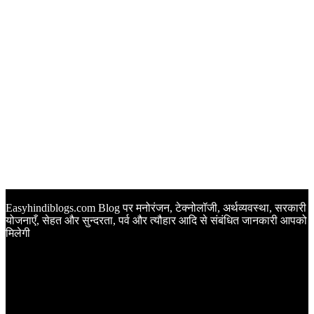
Easyhindiblogs.com Blog पर मनोरंजन, टेक्नोलॉजी, अर्थव्यवस्था, सरकारी
योजनाएँ, सेहत और सुन्दरता, पर्व और त्यौहार आदि से संबंधित जानकारी आपको
मिलेगी
Latest Post
Happy Anniversary Wishes in Hindi | वेडिंग एनिवर्सरी के मौके पर
अपनों को इन खूबसूरत मैसेज से दीजिए बधाई
Sunset Quotes in Hindi | सूर्यास्त कोट्स हिंदी में