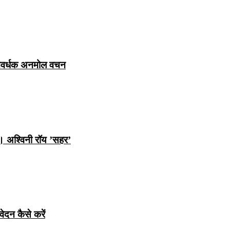
ञानवर्धक अनमोल वचन
ि। अश्विनी रॉय ’सहर’
ेदन कैसे करें