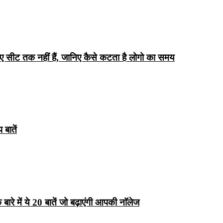
िए सीट तक ​​नहीं हैं, जानिए कैसे कटता है लोगो का समय
बातें
रे में ये 20 बातें जो बढ़ाएंगी आपकी नाॅलेज