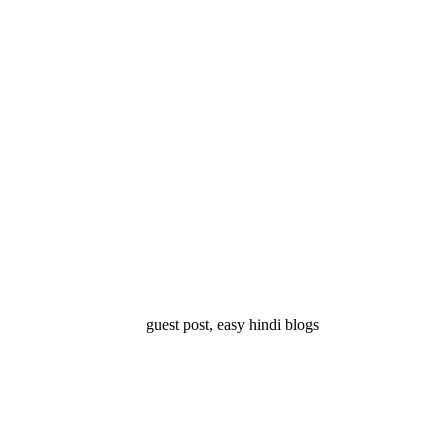
्ष 10
Facts About
Facts About Wolf
5 ज
थान
Lakshadweep in
in Hindi – जानिए
दिव
Hindi : जानिए
भेड़ियों के बारे में रोचक
लक्षद्वीप के बारे में कुछ
तथ्य
रोचक तथ्य