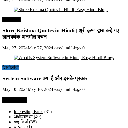
हिंदी कोट्स
Shree Krishna Quotes in Hindi | श्री कृष्ण द्वारा कहे गए
ज्ञानवर्धक अनमोल वचन
May 27, 2024
May 27, 2024
easyhindiblogs
0
टेक्नोलॉजी
System Software क्या है और इसके प्रकार
May 10, 2024
May 10, 2024
easyhindiblogs
0
Categories
Interesting Facts
(31)
अर्थव्यवस्था
(49)
कहानियाँ
(38)
चुटकुले
(1)