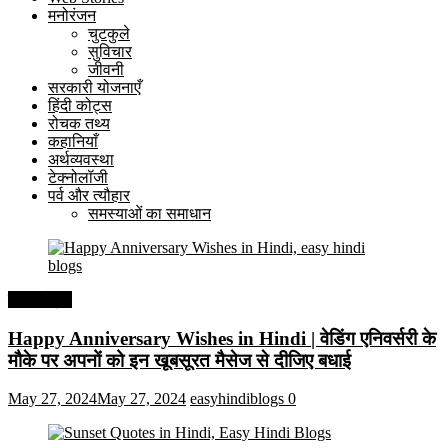
मनोरंजन
चुटकुले
सुविचार
जीवनी
सरकारी योजनाएँ
हिंदी कोट्स
रोचक तथ्य
कहानियाँ
अर्थव्यवस्था
टेक्नोलॉजी
पर्व और त्यौहार
समस्याओं का समाधान
हिंदी कोट्स
Happy Anniversary Wishes in Hindi | वेडिंग एनिवर्सरी के
मौके पर अपनों को इन खूबसूरत मैसेज से दीजिए बधाई
May 27, 2024
May 27, 2024
easyhindiblogs
0