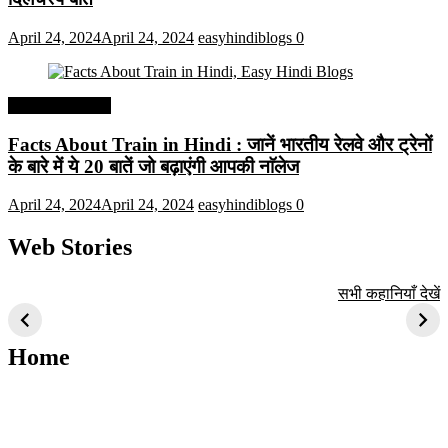
April 24, 2024
April 24, 2024
easyhindiblogs
0
Interesting Facts
Facts About Train in Hindi : जानें भारतीय रेलवे और ट्रेनों
के बारे में ये 20 बातें जो बढ़ाएंगी आपकी नाॅलेज
April 24, 2024
April 24, 2024
easyhindiblogs
0
Web Stories
टॉप 10 अत्यधिक मांग
सूर्य से जुड़े 10+
बैंगलोर के शीर्ष 1
सभी कहानियाँ देखें
वाली ट्रेंडी एआई
दिलचस्प तथ्य
ऐतिहासिक स्थान
तकनीक जो आपको
2024 के लिए सीखनी
Home
चाहिए