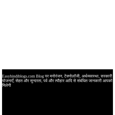
Easyhindiblogs.com Blog पर मनोरंजन, टेक्नोलॉजी, अर्थव्यवस्था, सरकारी
योजनाएँ, सेहत और सुन्दरता, पर्व और त्यौहार आदि से संबंधित जानकारी आपको
मिलेगी
Latest Post
Happy Anniversary Wishes in Hindi | वेडिंग एनिवर्सरी के मौके पर
अपनों को इन खूबसूरत मैसेज से दीजिए बधाई
Sunset Quotes in Hindi | सूर्यास्त कोट्स हिंदी में