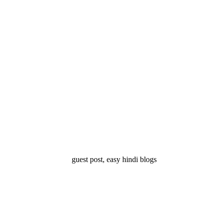
्ष 10
Facts About
Facts About Wolf
5 ज
थान
Lakshadweep in
in Hindi – जानिए
दिव
Hindi : जानिए
भेड़ियों के बारे में रोचक
लक्षद्वीप के बारे में कुछ
तथ्य
रोचक तथ्य