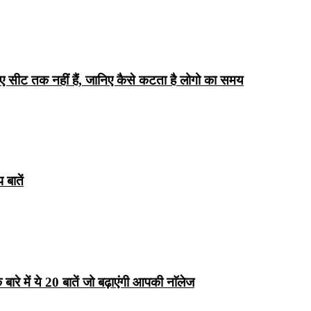
िए सीट तक ​​नहीं हैं, जानिए कैसे कटता है लोगो का समय
बातें
रे में ये 20 बातें जो बढ़ाएंगी आपकी नाॅलेज