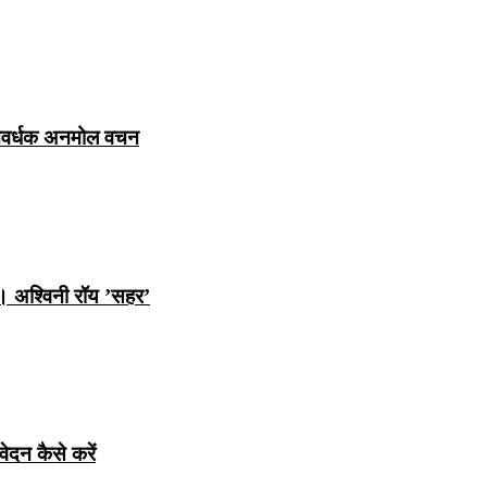
ञानवर्धक अनमोल वचन
ि। अश्विनी रॉय ’सहर’
ेदन कैसे करें