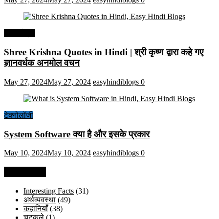
हिंदी कोट्स
Shree Krishna Quotes in Hindi | श्री कृष्ण द्वारा कहे गए
ज्ञानवर्धक अनमोल वचन
May 27, 2024
May 27, 2024
easyhindiblogs
0
टेक्नोलॉजी
System Software क्या है और इसके प्रकार
May 10, 2024
May 10, 2024
easyhindiblogs
0
Categories
Interesting Facts
(31)
अर्थव्यवस्था
(49)
कहानियाँ
(38)
चुटकुले
(1)