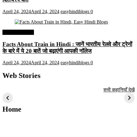
April 24, 2024
April 24, 2024
easyhindiblogs
0
Interesting Facts
Facts About Train in Hindi : जानें भारतीय रेलवे और ट्रेनों
के बारे में ये 20 बातें जो बढ़ाएंगी आपकी नाॅलेज
April 24, 2024
April 24, 2024
easyhindiblogs
0
Web Stories
टॉप 10 अत्यधिक मांग
सूर्य से जुड़े 10+
बैंगलोर के शीर्ष 1
सभी कहानियाँ देखें
वाली ट्रेंडी एआई
दिलचस्प तथ्य
ऐतिहासिक स्थान
तकनीक जो आपको
2024 के लिए सीखनी
Home
चाहिए