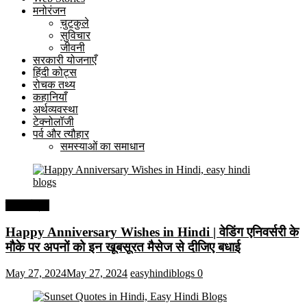
मनोरंजन
चुटकुले
सुविचार
जीवनी
सरकारी योजनाएँ
हिंदी कोट्स
रोचक तथ्य
कहानियाँ
अर्थव्यवस्था
टेक्नोलॉजी
पर्व और त्यौहार
समस्याओं का समाधान
हिंदी कोट्स
Happy Anniversary Wishes in Hindi | वेडिंग एनिवर्सरी के
मौके पर अपनों को इन खूबसूरत मैसेज से दीजिए बधाई
May 27, 2024
May 27, 2024
easyhindiblogs
0