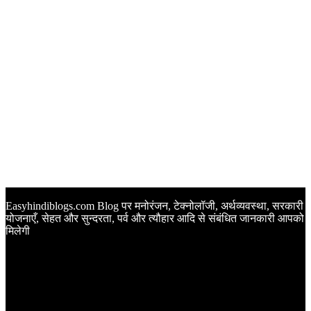
Easyhindiblogs.com Blog पर मनोरंजन, टेक्नोलॉजी, अर्थव्यवस्था, सरकारी
योजनाएँ, सेहत और सुन्दरता, पर्व और त्यौहार आदि से संबंधित जानकारी आपको
मिलेगी
Latest Post
Happy Anniversary Wishes in Hindi | वेडिंग एनिवर्सरी के मौके पर
अपनों को इन खूबसूरत मैसेज से दीजिए बधाई
Sunset Quotes in Hindi | सूर्यास्त कोट्स हिंदी में