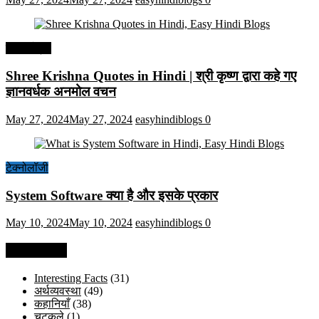
हिंदी कोट्स
Shree Krishna Quotes in Hindi | श्री कृष्ण द्वारा कहे गए
ज्ञानवर्धक अनमोल वचन
May 27, 2024
May 27, 2024
easyhindiblogs
0
टेक्नोलॉजी
System Software क्या है और इसके प्रकार
May 10, 2024
May 10, 2024
easyhindiblogs
0
Categories
Interesting Facts
(31)
अर्थव्यवस्था
(49)
कहानियाँ
(38)
चुटकुले
(1)