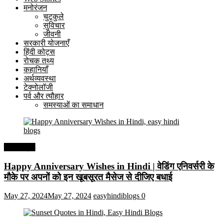
मनोरंजन
चुटकुले
सुविचार
जीवनी
सरकारी योजनाएँ
हिंदी कोट्स
रोचक तथ्य
कहानियाँ
अर्थव्यवस्था
टेक्नोलॉजी
पर्व और त्यौहार
समस्याओं का समाधान
हिंदी कोट्स
Happy Anniversary Wishes in Hindi | वेडिंग एनिवर्सरी के
मौके पर अपनों को इन खूबसूरत मैसेज से दीजिए बधाई
May 27, 2024
May 27, 2024
easyhindiblogs
0