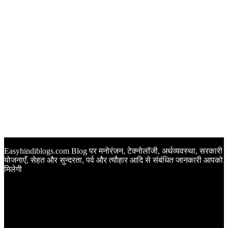
Easyhindiblogs.com Blog पर मनोरंजन, टेक्नोलॉजी, अर्थव्यवस्था, सरकारी
योजनाएँ, सेहत और सुन्दरता, पर्व और त्यौहार आदि से संबंधित जानकारी आपको
मिलेगी
Latest Post
Happy Anniversary Wishes in Hindi | वेडिंग एनिवर्सरी के मौके पर
अपनों को इन खूबसूरत मैसेज से दीजिए बधाई
Sunset Quotes in Hindi | सूर्यास्त कोट्स हिंदी में