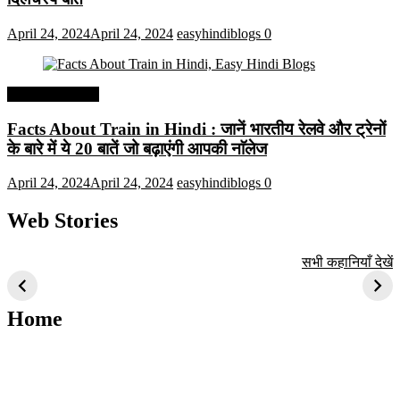
April 24, 2024
April 24, 2024
easyhindiblogs
0
Interesting Facts
Facts About Train in Hindi : जानें भारतीय रेलवे और ट्रेनों
के बारे में ये 20 बातें जो बढ़ाएंगी आपकी नाॅलेज
April 24, 2024
April 24, 2024
easyhindiblogs
0
Web Stories
टॉप 10 अत्यधिक मांग
सूर्य से जुड़े 10+
बैंगलोर के शीर्ष 1
सभी कहानियाँ देखें
वाली ट्रेंडी एआई
दिलचस्प तथ्य
ऐतिहासिक स्थान
तकनीक जो आपको
2024 के लिए सीखनी
Home
चाहिए