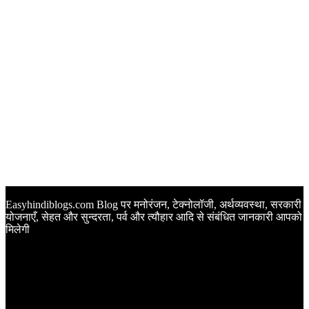
Easyhindiblogs.com Blog पर मनोरंजन, टेक्नोलॉजी, अर्थव्यवस्था, सरकारी
योजनाएँ, सेहत और सुन्दरता, पर्व और त्यौहार आदि से संबंधित जानकारी आपको
मिलेगी
Latest Post
Happy Anniversary Wishes in Hindi | वेडिंग एनिवर्सरी के मौके पर
अपनों को इन खूबसूरत मैसेज से दीजिए बधाई
Sunset Quotes in Hindi | सूर्यास्त कोट्स हिंदी में