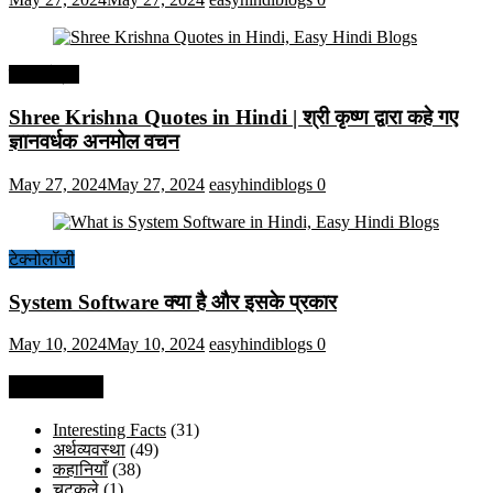
हिंदी कोट्स
Shree Krishna Quotes in Hindi | श्री कृष्ण द्वारा कहे गए
ज्ञानवर्धक अनमोल वचन
May 27, 2024
May 27, 2024
easyhindiblogs
0
टेक्नोलॉजी
System Software क्या है और इसके प्रकार
May 10, 2024
May 10, 2024
easyhindiblogs
0
Categories
Interesting Facts
(31)
अर्थव्यवस्था
(49)
कहानियाँ
(38)
चुटकुले
(1)