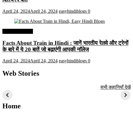
April 24, 2024
April 24, 2024
easyhindiblogs
0
Interesting Facts
Facts About Train in Hindi : जानें भारतीय रेलवे और ट्रेनों
के बारे में ये 20 बातें जो बढ़ाएंगी आपकी नाॅलेज
April 24, 2024
April 24, 2024
easyhindiblogs
0
Web Stories
टॉप 10 अत्यधिक मांग
सूर्य से जुड़े 10+
बैंगलोर के शीर्ष 1
सभी कहानियाँ देखें
वाली ट्रेंडी एआई
दिलचस्प तथ्य
ऐतिहासिक स्थान
तकनीक जो आपको
2024 के लिए सीखनी
Home
चाहिए