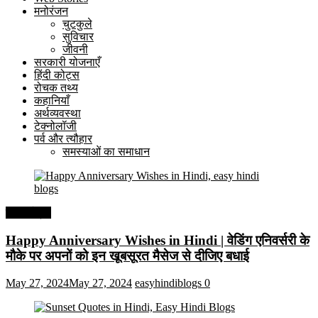
मनोरंजन
चुटकुले
सुविचार
जीवनी
सरकारी योजनाएँ
हिंदी कोट्स
रोचक तथ्य
कहानियाँ
अर्थव्यवस्था
टेक्नोलॉजी
पर्व और त्यौहार
समस्याओं का समाधान
हिंदी कोट्स
Happy Anniversary Wishes in Hindi | वेडिंग एनिवर्सरी के
मौके पर अपनों को इन खूबसूरत मैसेज से दीजिए बधाई
May 27, 2024
May 27, 2024
easyhindiblogs
0