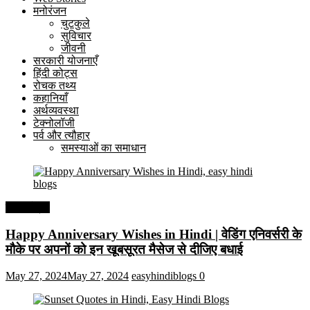
मनोरंजन
चुटकुले
सुविचार
जीवनी
सरकारी योजनाएँ
हिंदी कोट्स
रोचक तथ्य
कहानियाँ
अर्थव्यवस्था
टेक्नोलॉजी
पर्व और त्यौहार
समस्याओं का समाधान
हिंदी कोट्स
Happy Anniversary Wishes in Hindi | वेडिंग एनिवर्सरी के
मौके पर अपनों को इन खूबसूरत मैसेज से दीजिए बधाई
May 27, 2024
May 27, 2024
easyhindiblogs
0