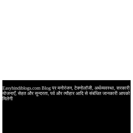
Easyhindiblogs.com Blog पर मनोरंजन, टेक्नोलॉजी, अर्थव्यवस्था, सरकारी
योजनाएँ, सेहत और सुन्दरता, पर्व और त्यौहार आदि से संबंधित जानकारी आपको
मिलेगी
Latest Post
Happy Anniversary Wishes in Hindi | वेडिंग एनिवर्सरी के मौके पर
अपनों को इन खूबसूरत मैसेज से दीजिए बधाई
Sunset Quotes in Hindi | सूर्यास्त कोट्स हिंदी में