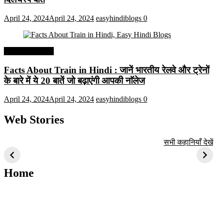
April 24, 2024
April 24, 2024
easyhindiblogs
0
Interesting Facts
Facts About Train in Hindi : जानें भारतीय रेलवे और ट्रेनों
के बारे में ये 20 बातें जो बढ़ाएंगी आपकी नाॅलेज
April 24, 2024
April 24, 2024
easyhindiblogs
0
Web Stories
टॉप 10 अत्यधिक मांग
सूर्य से जुड़े 10+
बैंगलोर के शीर्ष 1
सभी कहानियाँ देखें
वाली ट्रेंडी एआई
दिलचस्प तथ्य
ऐतिहासिक स्थान
तकनीक जो आपको
2024 के लिए सीखनी
Home
चाहिए