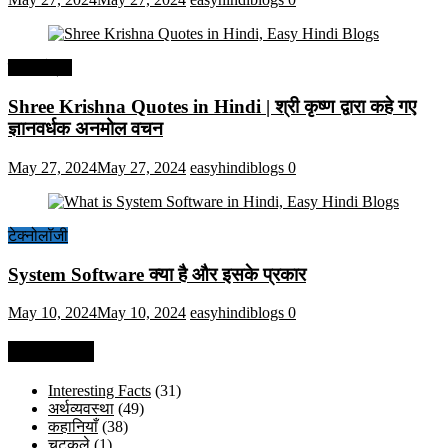
हिंदी कोट्स
Shree Krishna Quotes in Hindi | श्री कृष्ण द्वारा कहे गए
ज्ञानवर्धक अनमोल वचन
May 27, 2024
May 27, 2024
easyhindiblogs
0
टेक्नोलॉजी
System Software क्या है और इसके प्रकार
May 10, 2024
May 10, 2024
easyhindiblogs
0
Categories
Interesting Facts
(31)
अर्थव्यवस्था
(49)
कहानियाँ
(38)
चुटकुले
(1)