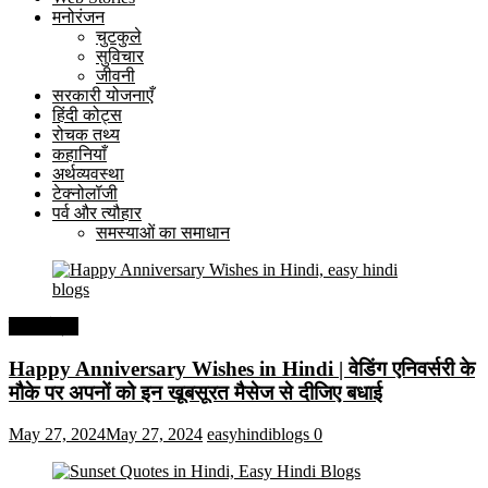
मनोरंजन
चुटकुले
सुविचार
जीवनी
सरकारी योजनाएँ
हिंदी कोट्स
रोचक तथ्य
कहानियाँ
अर्थव्यवस्था
टेक्नोलॉजी
पर्व और त्यौहार
समस्याओं का समाधान
हिंदी कोट्स
Happy Anniversary Wishes in Hindi | वेडिंग एनिवर्सरी के
मौके पर अपनों को इन खूबसूरत मैसेज से दीजिए बधाई
May 27, 2024
May 27, 2024
easyhindiblogs
0