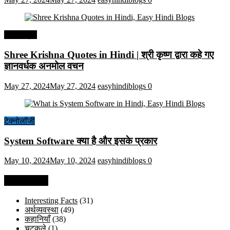
हिंदी कोट्स
Shree Krishna Quotes in Hindi | श्री कृष्ण द्वारा कहे गए
ज्ञानवर्धक अनमोल वचन
May 27, 2024
May 27, 2024
easyhindiblogs
0
टेक्नोलॉजी
System Software क्या है और इसके प्रकार
May 10, 2024
May 10, 2024
easyhindiblogs
0
Categories
Interesting Facts
(31)
अर्थव्यवस्था
(49)
कहानियाँ
(38)
चुटकुले
(1)