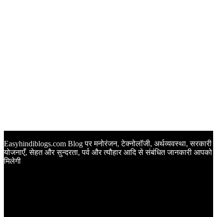
Easyhindiblogs.com Blog पर मनोरंजन, टेक्नोलॉजी, अर्थव्यवस्था, सरकारी
योजनाएँ, सेहत और सुन्दरता, पर्व और त्यौहार आदि से संबंधित जानकारी आपको
मिलेगी
Latest Post
Happy Anniversary Wishes in Hindi | वेडिंग एनिवर्सरी के मौके पर
अपनों को इन खूबसूरत मैसेज से दीजिए बधाई
Sunset Quotes in Hindi | सूर्यास्त कोट्स हिंदी में