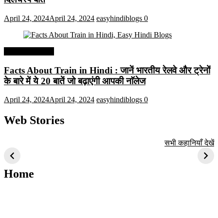
April 24, 2024
April 24, 2024
easyhindiblogs
0
Interesting Facts
Facts About Train in Hindi : जानें भारतीय रेलवे और ट्रेनों
के बारे में ये 20 बातें जो बढ़ाएंगी आपकी नाॅलेज
April 24, 2024
April 24, 2024
easyhindiblogs
0
Web Stories
टॉप 10 अत्यधिक मांग
सूर्य से जुड़े 10+
बैंगलोर के शीर्ष 1
सभी कहानियाँ देखें
वाली ट्रेंडी एआई
दिलचस्प तथ्य
ऐतिहासिक स्थान
तकनीक जो आपको
2024 के लिए सीखनी
Home
चाहिए