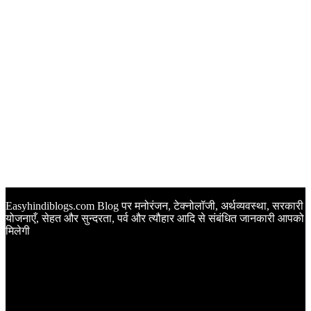
Easyhindiblogs.com Blog पर मनोरंजन, टेक्नोलॉजी, अर्थव्यवस्था, सरकारी
योजनाएँ, सेहत और सुन्दरता, पर्व और त्यौहार आदि से संबंधित जानकारी आपको
मिलेगी
Latest Post
Happy Anniversary Wishes in Hindi | वेडिंग एनिवर्सरी के मौके पर
अपनों को इन खूबसूरत मैसेज से दीजिए बधाई
Sunset Quotes in Hindi | सूर्यास्त कोट्स हिंदी में