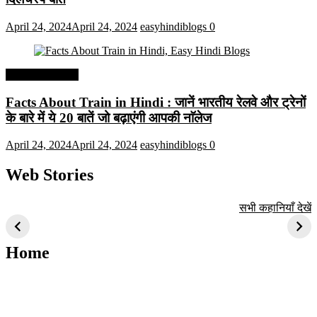
April 24, 2024
April 24, 2024
easyhindiblogs
0
Interesting Facts
Facts About Train in Hindi : जानें भारतीय रेलवे और ट्रेनों
के बारे में ये 20 बातें जो बढ़ाएंगी आपकी नाॅलेज
April 24, 2024
April 24, 2024
easyhindiblogs
0
Web Stories
टॉप 10 अत्यधिक मांग
सूर्य से जुड़े 10+
बैंगलोर के शीर्ष 1
सभी कहानियाँ देखें
वाली ट्रेंडी एआई
दिलचस्प तथ्य
ऐतिहासिक स्थान
तकनीक जो आपको
2024 के लिए सीखनी
Home
चाहिए