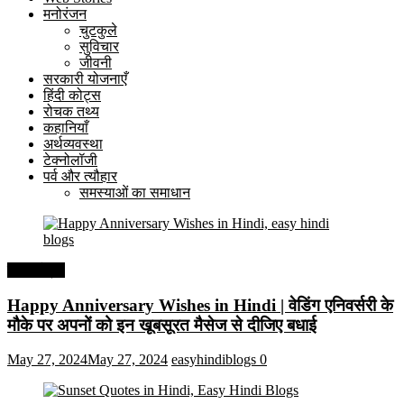
मनोरंजन
चुटकुले
सुविचार
जीवनी
सरकारी योजनाएँ
हिंदी कोट्स
रोचक तथ्य
कहानियाँ
अर्थव्यवस्था
टेक्नोलॉजी
पर्व और त्यौहार
समस्याओं का समाधान
हिंदी कोट्स
Happy Anniversary Wishes in Hindi | वेडिंग एनिवर्सरी के
मौके पर अपनों को इन खूबसूरत मैसेज से दीजिए बधाई
May 27, 2024
May 27, 2024
easyhindiblogs
0