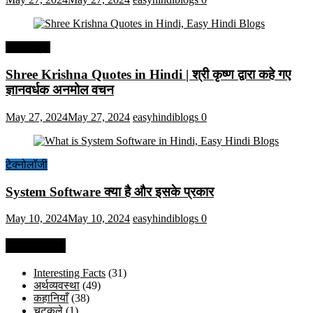
हिंदी कोट्स
Shree Krishna Quotes in Hindi | श्री कृष्ण द्वारा कहे गए
ज्ञानवर्धक अनमोल वचन
May 27, 2024
May 27, 2024
easyhindiblogs
0
टेक्नोलॉजी
System Software क्या है और इसके प्रकार
May 10, 2024
May 10, 2024
easyhindiblogs
0
Categories
Interesting Facts
(31)
अर्थव्यवस्था
(49)
कहानियाँ
(38)
चुटकुले
(1)