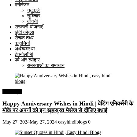
मनोरंजन
चुटकुले
सुविचार
जीवनी
सरकारी योजनाएँ
हिंदी कोट्स
रोचक तथ्य
कहानियाँ
अर्थव्यवस्था
टेक्नोलॉजी
पर्व और त्यौहार
समस्याओं का समाधान
हिंदी कोट्स
Happy Anniversary Wishes in Hindi | वेडिंग एनिवर्सरी के
मौके पर अपनों को इन खूबसूरत मैसेज से दीजिए बधाई
May 27, 2024
May 27, 2024
easyhindiblogs
0