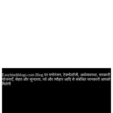
Easyhindiblogs.com Blog पर मनोरंजन, टेक्नोलॉजी, अर्थव्यवस्था, सरकारी
योजनाएँ, सेहत और सुन्दरता, पर्व और त्यौहार आदि से संबंधित जानकारी आपको
मिलेगी
Latest Post
Happy Anniversary Wishes in Hindi | वेडिंग एनिवर्सरी के मौके पर
अपनों को इन खूबसूरत मैसेज से दीजिए बधाई
Sunset Quotes in Hindi | सूर्यास्त कोट्स हिंदी में