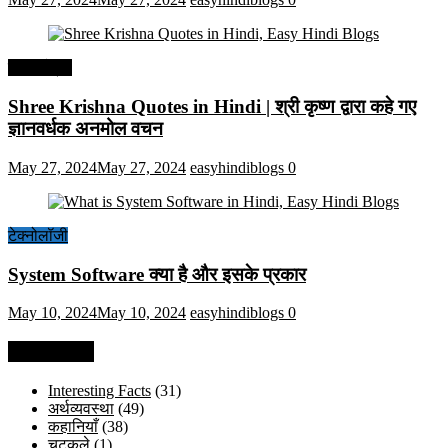
हिंदी कोट्स
Shree Krishna Quotes in Hindi | श्री कृष्ण द्वारा कहे गए
ज्ञानवर्धक अनमोल वचन
May 27, 2024
May 27, 2024
easyhindiblogs
0
टेक्नोलॉजी
System Software क्या है और इसके प्रकार
May 10, 2024
May 10, 2024
easyhindiblogs
0
Categories
Interesting Facts
(31)
अर्थव्यवस्था
(49)
कहानियाँ
(38)
चुटकुले
(1)