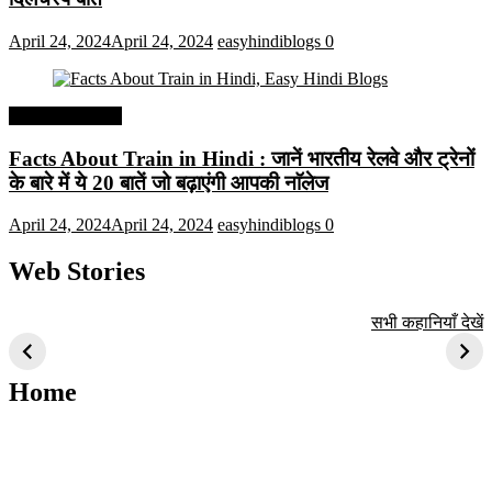
April 24, 2024
April 24, 2024
easyhindiblogs
0
Interesting Facts
Facts About Train in Hindi : जानें भारतीय रेलवे और ट्रेनों
के बारे में ये 20 बातें जो बढ़ाएंगी आपकी नाॅलेज
April 24, 2024
April 24, 2024
easyhindiblogs
0
Web Stories
टॉप 10 अत्यधिक मांग
सूर्य से जुड़े 10+
बैंगलोर के शीर्ष 1
सभी कहानियाँ देखें
वाली ट्रेंडी एआई
दिलचस्प तथ्य
ऐतिहासिक स्थान
तकनीक जो आपको
2024 के लिए सीखनी
Home
चाहिए