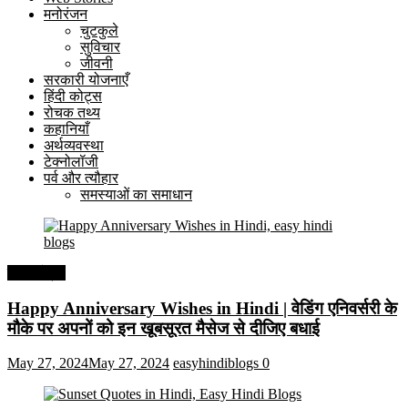
मनोरंजन
चुटकुले
सुविचार
जीवनी
सरकारी योजनाएँ
हिंदी कोट्स
रोचक तथ्य
कहानियाँ
अर्थव्यवस्था
टेक्नोलॉजी
पर्व और त्यौहार
समस्याओं का समाधान
हिंदी कोट्स
Happy Anniversary Wishes in Hindi | वेडिंग एनिवर्सरी के
मौके पर अपनों को इन खूबसूरत मैसेज से दीजिए बधाई
May 27, 2024
May 27, 2024
easyhindiblogs
0