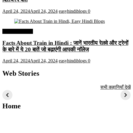
April 24, 2024
April 24, 2024
easyhindiblogs
0
Interesting Facts
Facts About Train in Hindi : जानें भारतीय रेलवे और ट्रेनों
के बारे में ये 20 बातें जो बढ़ाएंगी आपकी नाॅलेज
April 24, 2024
April 24, 2024
easyhindiblogs
0
Web Stories
टॉप 10 अत्यधिक मांग
सूर्य से जुड़े 10+
बैंगलोर के शीर्ष 1
सभी कहानियाँ देखें
वाली ट्रेंडी एआई
दिलचस्प तथ्य
ऐतिहासिक स्थान
तकनीक जो आपको
2024 के लिए सीखनी
Home
चाहिए