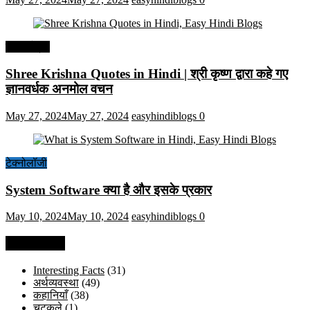
हिंदी कोट्स
Shree Krishna Quotes in Hindi | श्री कृष्ण द्वारा कहे गए
ज्ञानवर्धक अनमोल वचन
May 27, 2024
May 27, 2024
easyhindiblogs
0
टेक्नोलॉजी
System Software क्या है और इसके प्रकार
May 10, 2024
May 10, 2024
easyhindiblogs
0
Categories
Interesting Facts
(31)
अर्थव्यवस्था
(49)
कहानियाँ
(38)
चुटकुले
(1)