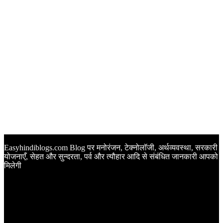
Easyhindiblogs.com Blog पर मनोरंजन, टेक्नोलॉजी, अर्थव्यवस्था, सरकारी
योजनाएँ, सेहत और सुन्दरता, पर्व और त्यौहार आदि से संबंधित जानकारी आपको
मिलेगी
Latest Post
Happy Anniversary Wishes in Hindi | वेडिंग एनिवर्सरी के मौके पर
अपनों को इन खूबसूरत मैसेज से दीजिए बधाई
Sunset Quotes in Hindi | सूर्यास्त कोट्स हिंदी में