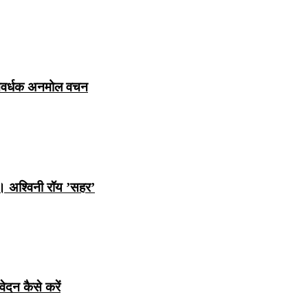
ञानवर्धक अनमोल वचन
ि। अश्विनी रॉय ’सहर’
ेदन कैसे करें