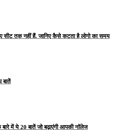
िए सीट तक ​​नहीं हैं, जानिए कैसे कटता है लोगो का समय
बातें
रे में ये 20 बातें जो बढ़ाएंगी आपकी नाॅलेज