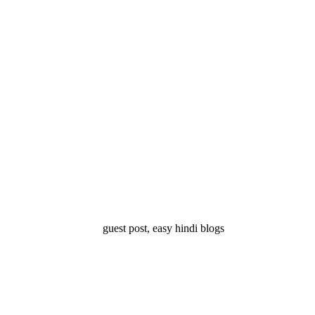
्ष 10
Facts About
Facts About Wolf
5 ज
थान
Lakshadweep in
in Hindi – जानिए
दिव
Hindi : जानिए
भेड़ियों के बारे में रोचक
लक्षद्वीप के बारे में कुछ
तथ्य
रोचक तथ्य