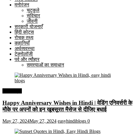
मनोरंजन
चुटकुले
सुविचार
जीवनी
सरकारी योजनाएँ
हिंदी कोट्स
रोचक तथ्य
कहानियाँ
अर्थव्यवस्था
टेक्नोलॉजी
पर्व और त्यौहार
समस्याओं का समाधान
हिंदी कोट्स
Happy Anniversary Wishes in Hindi | वेडिंग एनिवर्सरी के
मौके पर अपनों को इन खूबसूरत मैसेज से दीजिए बधाई
May 27, 2024
May 27, 2024
easyhindiblogs
0