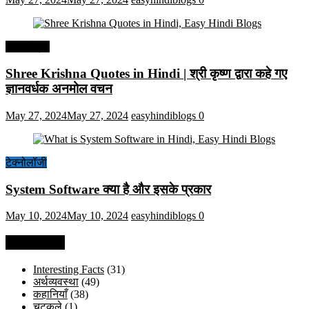
हिंदी कोट्स
Shree Krishna Quotes in Hindi | श्री कृष्ण द्वारा कहे गए
ज्ञानवर्धक अनमोल वचन
May 27, 2024
May 27, 2024
easyhindiblogs
0
टेक्नोलॉजी
System Software क्या है और इसके प्रकार
May 10, 2024
May 10, 2024
easyhindiblogs
0
Categories
Interesting Facts
(31)
अर्थव्यवस्था
(49)
कहानियाँ
(38)
चुटकुले
(1)