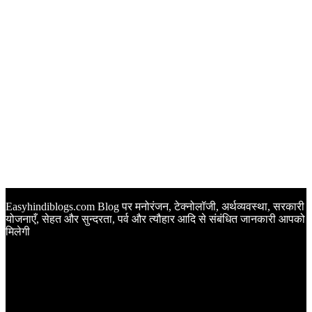
Easyhindiblogs.com Blog पर मनोरंजन, टेक्नोलॉजी, अर्थव्यवस्था, सरकारी
योजनाएँ, सेहत और सुन्दरता, पर्व और त्यौहार आदि से संबंधित जानकारी आपको
मिलेगी
Latest Post
Happy Anniversary Wishes in Hindi | वेडिंग एनिवर्सरी के मौके पर
अपनों को इन खूबसूरत मैसेज से दीजिए बधाई
Sunset Quotes in Hindi | सूर्यास्त कोट्स हिंदी में