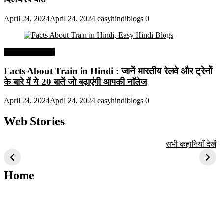
April 24, 2024
April 24, 2024
easyhindiblogs
0
Interesting Facts
Facts About Train in Hindi : जानें भारतीय रेलवे और ट्रेनों
के बारे में ये 20 बातें जो बढ़ाएंगी आपकी नाॅलेज
April 24, 2024
April 24, 2024
easyhindiblogs
0
Web Stories
टॉप 10 अत्यधिक मांग
सूर्य से जुड़े 10+
बैंगलोर के शीर्ष 1
सभी कहानियाँ देखें
वाली ट्रेंडी एआई
दिलचस्प तथ्य
ऐतिहासिक स्थान
तकनीक जो आपको
2024 के लिए सीखनी
Home
चाहिए