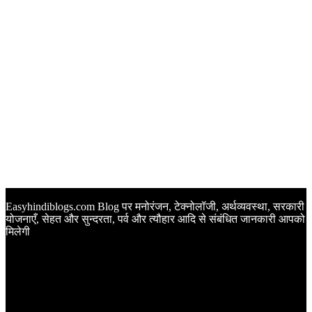
Easyhindiblogs.com Blog पर मनोरंजन, टेक्नोलॉजी, अर्थव्यवस्था, सरकारी
योजनाएँ, सेहत और सुन्दरता, पर्व और त्यौहार आदि से संबंधित जानकारी आपको
मिलेगी
Latest Post
Happy Anniversary Wishes in Hindi | वेडिंग एनिवर्सरी के मौके पर
अपनों को इन खूबसूरत मैसेज से दीजिए बधाई
Sunset Quotes in Hindi | सूर्यास्त कोट्स हिंदी में