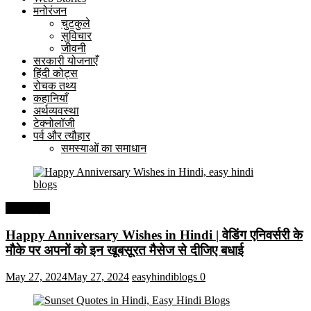
मनोरंजन
चुटकुले
सुविचार
जीवनी
सरकारी योजनाएँ
हिंदी कोट्स
रोचक तथ्य
कहानियाँ
अर्थव्यवस्था
टेक्नोलॉजी
पर्व और त्यौहार
समस्याओं का समाधान
हिंदी कोट्स
Happy Anniversary Wishes in Hindi | वेडिंग एनिवर्सरी के
मौके पर अपनों को इन खूबसूरत मैसेज से दीजिए बधाई
May 27, 2024
May 27, 2024
easyhindiblogs
0