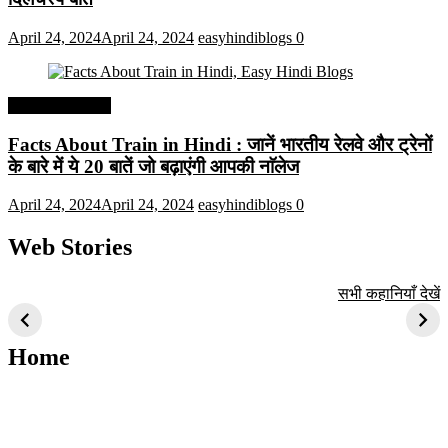
April 24, 2024
April 24, 2024
easyhindiblogs
0
Interesting Facts
Facts About Train in Hindi : जानें भारतीय रेलवे और ट्रेनों
के बारे में ये 20 बातें जो बढ़ाएंगी आपकी नाॅलेज
April 24, 2024
April 24, 2024
easyhindiblogs
0
Web Stories
टॉप 10 अत्यधिक मांग
सूर्य से जुड़े 10+
बैंगलोर के शीर्ष 1
सभी कहानियाँ देखें
वाली ट्रेंडी एआई
दिलचस्प तथ्य
ऐतिहासिक स्थान
तकनीक जो आपको
2024 के लिए सीखनी
Home
चाहिए