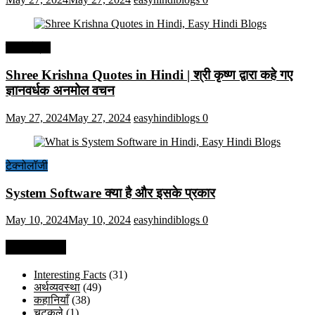
हिंदी कोट्स
Shree Krishna Quotes in Hindi | श्री कृष्ण द्वारा कहे गए
ज्ञानवर्धक अनमोल वचन
May 27, 2024
May 27, 2024
easyhindiblogs
0
टेक्नोलॉजी
System Software क्या है और इसके प्रकार
May 10, 2024
May 10, 2024
easyhindiblogs
0
Categories
Interesting Facts
(31)
अर्थव्यवस्था
(49)
कहानियाँ
(38)
चुटकुले
(1)