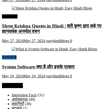
हिंदी कोट्स
Shree Krishna Quotes in Hindi | श्री कृष्ण द्वारा कहे गए
ज्ञानवर्धक अनमोल वचन
May 27, 2024
May 27, 2024
easyhindiblogs
0
टेक्नोलॉजी
System Software क्या है और इसके प्रकार
May 10, 2024
May 10, 2024
easyhindiblogs
0
Categories
Interesting Facts
(31)
अर्थव्यवस्था
(49)
कहानियाँ
(38)
चुटकुले
(1)