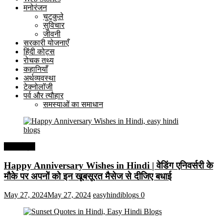
मनोरंजन
चुटकुले
सुविचार
जीवनी
सरकारी योजनाएँ
हिंदी कोट्स
रोचक तथ्य
कहानियाँ
अर्थव्यवस्था
टेक्नोलॉजी
पर्व और त्यौहार
समस्याओं का समाधान
हिंदी कोट्स
Happy Anniversary Wishes in Hindi | वेडिंग एनिवर्सरी के
मौके पर अपनों को इन खूबसूरत मैसेज से दीजिए बधाई
May 27, 2024
May 27, 2024
easyhindiblogs
0