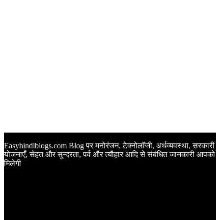
Easyhindiblogs.com Blog पर मनोरंजन, टेक्नोलॉजी, अर्थव्यवस्था, सरकारी
योजनाएँ, सेहत और सुन्दरता, पर्व और त्यौहार आदि से संबंधित जानकारी आपको
मिलेगी
Latest Post
Happy Anniversary Wishes in Hindi | वेडिंग एनिवर्सरी के मौके पर
अपनों को इन खूबसूरत मैसेज से दीजिए बधाई
Sunset Quotes in Hindi | सूर्यास्त कोट्स हिंदी में