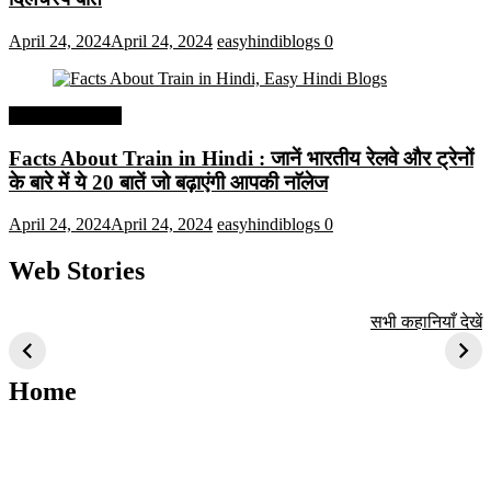
April 24, 2024
April 24, 2024
easyhindiblogs
0
Interesting Facts
Facts About Train in Hindi : जानें भारतीय रेलवे और ट्रेनों
के बारे में ये 20 बातें जो बढ़ाएंगी आपकी नाॅलेज
April 24, 2024
April 24, 2024
easyhindiblogs
0
Web Stories
टॉप 10 अत्यधिक मांग
सूर्य से जुड़े 10+
बैंगलोर के शीर्ष 1
सभी कहानियाँ देखें
वाली ट्रेंडी एआई
दिलचस्प तथ्य
ऐतिहासिक स्थान
तकनीक जो आपको
2024 के लिए सीखनी
Home
चाहिए