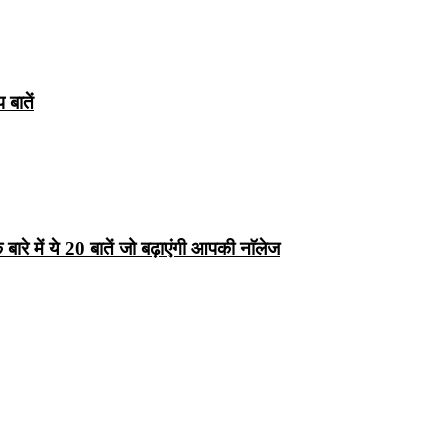
बातें
रे में ये 20 बातें जो बढ़ाएंगी आपकी नाॅलेज
्ष 10
Facts About
Facts About Wolf
5 ज
थान
Lakshadweep in
in Hindi – जानिए
दिव
Hindi : जानिए
भेड़ियों के बारे में रोचक
लक्षद्वीप के बारे में कुछ
तथ्य