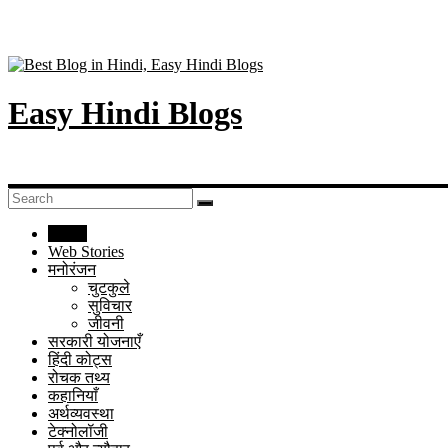
Easy Hindi Blogs
Home
Web Stories
मनोरंजन
चुटकुले
सुविचार
जीवनी
सरकारी योजनाएँ
हिंदी कोट्स
रोचक तथ्य
कहानियाँ
अर्थव्यवस्था
टेक्नोलॉजी