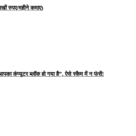
ों रुपए/महीने कमाए)
ंप्यूटर ब्लॉक हो गया है”, ऐसे स्कैम में न फंसें!