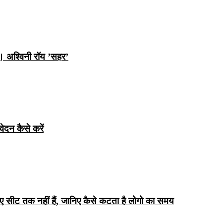
ि। अश्विनी रॉय ’सहर’
ेदन कैसे करें
िए सीट तक ​​नहीं हैं, जानिए कैसे कटता है लोगो का समय