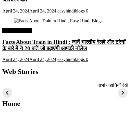
April 24, 2024
April 24, 2024
easyhindiblogs
0
Interesting Facts
Facts About Train in Hindi : जानें भारतीय रेलवे और ट्रेनों
के बारे में ये 20 बातें जो बढ़ाएंगी आपकी नाॅलेज
April 24, 2024
April 24, 2024
easyhindiblogs
0
Web Stories
टॉप 10 अत्यधिक मांग
सूर्य से जुड़े 10+
बैंगलोर के शीर्ष 1
सभी कहानियाँ देखें
वाली ट्रेंडी एआई
दिलचस्प तथ्य
ऐतिहासिक स्थान
तकनीक जो आपको
2024 के लिए सीखनी
Home
चाहिए