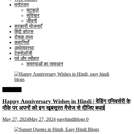
मनोरंजन
चुटकुले
सुविचार
जीवनी
सरकारी योजनाएँ
हिंदी कोट्स
रोचक तथ्य
कहानियाँ
अर्थव्यवस्था
टेक्नोलॉजी
पर्व और त्यौहार
समस्याओं का समाधान
हिंदी कोट्स
Happy Anniversary Wishes in Hindi | वेडिंग एनिवर्सरी के
मौके पर अपनों को इन खूबसूरत मैसेज से दीजिए बधाई
May 27, 2024
May 27, 2024
easyhindiblogs
0