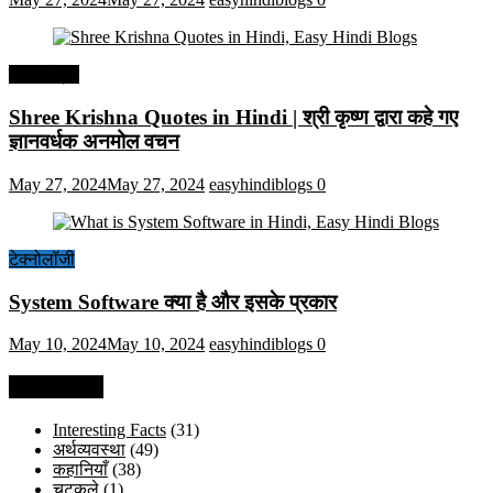
हिंदी कोट्स
Shree Krishna Quotes in Hindi | श्री कृष्ण द्वारा कहे गए
ज्ञानवर्धक अनमोल वचन
May 27, 2024
May 27, 2024
easyhindiblogs
0
टेक्नोलॉजी
System Software क्या है और इसके प्रकार
May 10, 2024
May 10, 2024
easyhindiblogs
0
Categories
Interesting Facts
(31)
अर्थव्यवस्था
(49)
कहानियाँ
(38)
चुटकुले
(1)