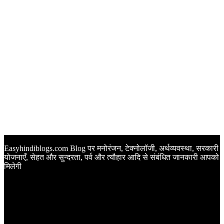
Easyhindiblogs.com Blog पर मनोरंजन, टेक्नोलॉजी, अर्थव्यवस्था, सरकारी
योजनाएँ, सेहत और सुन्दरता, पर्व और त्यौहार आदि से संबंधित जानकारी आपको
मिलेगी
Latest Post
Happy Anniversary Wishes in Hindi | वेडिंग एनिवर्सरी के मौके पर
अपनों को इन खूबसूरत मैसेज से दीजिए बधाई
Sunset Quotes in Hindi | सूर्यास्त कोट्स हिंदी में