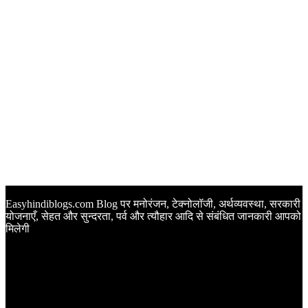
Easyhindiblogs.com Blog पर मनोरंजन, टेक्नोलॉजी, अर्थव्यवस्था, सरकारी
योजनाएँ, सेहत और सुन्दरता, पर्व और त्यौहार आदि से संबंधित जानकारी आपको
मिलेगी
Latest Post
Happy Anniversary Wishes in Hindi | वेडिंग एनिवर्सरी के मौके पर
अपनों को इन खूबसूरत मैसेज से दीजिए बधाई
Sunset Quotes in Hindi | सूर्यास्त कोट्स हिंदी में