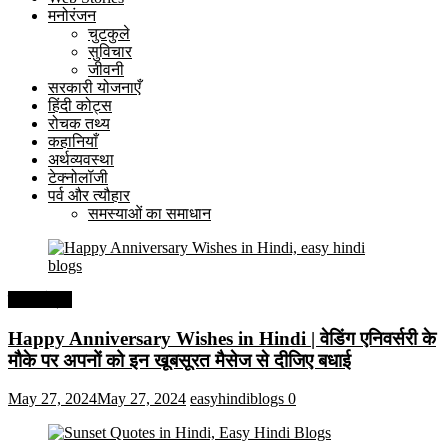
मनोरंजन
चुटकुले
सुविचार
जीवनी
सरकारी योजनाएँ
हिंदी कोट्स
रोचक तथ्य
कहानियाँ
अर्थव्यवस्था
टेक्नोलॉजी
पर्व और त्यौहार
समस्याओं का समाधान
हिंदी कोट्स
Happy Anniversary Wishes in Hindi | वेडिंग एनिवर्सरी के
मौके पर अपनों को इन खूबसूरत मैसेज से दीजिए बधाई
May 27, 2024
May 27, 2024
easyhindiblogs
0