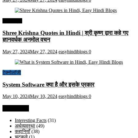
हिंदी कोट्स
Shree Krishna Quotes in Hindi | श्री कृष्ण द्वारा कहे गए
ज्ञानवर्धक अनमोल वचन
May 27, 2024
May 27, 2024
easyhindiblogs
0
टेक्नोलॉजी
System Software क्या है और इसके प्रकार
May 10, 2024
May 10, 2024
easyhindiblogs
0
Categories
Interesting Facts
(31)
अर्थव्यवस्था
(49)
कहानियाँ
(38)
चुटकुले
(1)