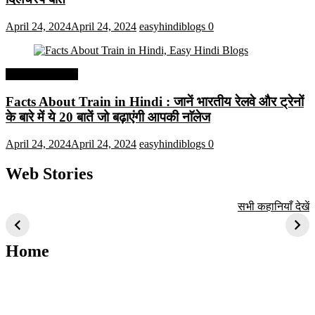
April 24, 2024
April 24, 2024
easyhindiblogs
0
Interesting Facts
Facts About Train in Hindi : जानें भारतीय रेलवे और ट्रेनों
के बारे में ये 20 बातें जो बढ़ाएंगी आपकी नाॅलेज
April 24, 2024
April 24, 2024
easyhindiblogs
0
Web Stories
टॉप 10 अत्यधिक मांग
सूर्य से जुड़े 10+
बैंगलोर के शीर्ष 1
सभी कहानियाँ देखें
वाली ट्रेंडी एआई
दिलचस्प तथ्य
ऐतिहासिक स्थान
तकनीक जो आपको
2024 के लिए सीखनी
Home
चाहिए